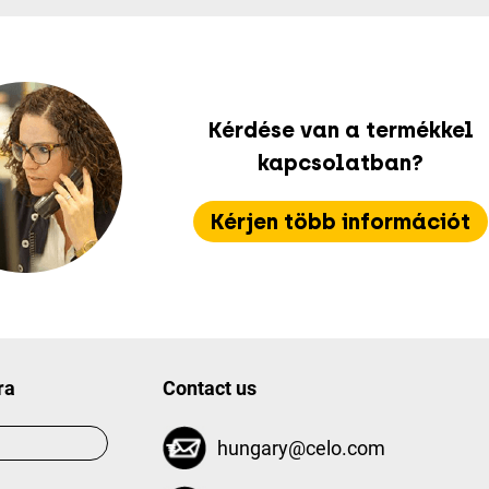
Kérdése van a termékkel
kapcsolatban?
Kérjen több információt
ra
Contact us
hungary@celo.com