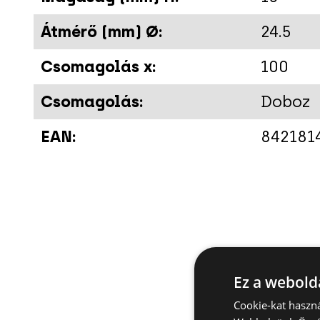
Átmérő (mm) Ø:
24.5
Csomagolás x:
100
Csomagolás:
Doboz
EAN:
842181
Ez a webolda
Cookie-kat haszná