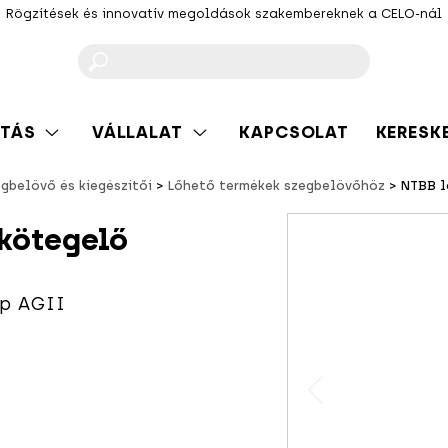
Rögzítések és innovatív megoldások szakembereknek a CELO-nál
F
TÁS
VÁLLALAT
KAPCSOLAT
KERESK
gbelövő és kiegészítői
Lőhető termékek szegbelövőhöz
NTBB l
kötegelő
lp AGII