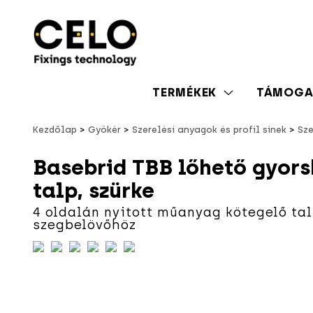
TERMÉKEK
TÁMOGA
Kezdőlap
Gyökér
Szerelési anyagok és profil sínek
Sze
Basebrid TBB lőhető gyors
talp, szürke
4 oldalán nyitott műanyag kötegelő ta
szegbelövőhöz