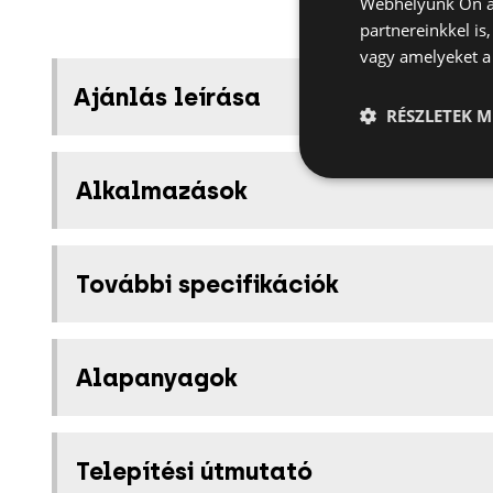
Webhelyünk Ön ál
partnereinkkel is
vagy amelyeket a 
Ajánlás leírása
RÉSZLETEK M
Alkalmazások
További specifikációk
Alapanyagok
Telepítési útmutató