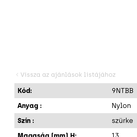
Vissza az ajánlások listájához
A
Kód:
9NTBB
Anyag :
Nylon
Szín :
szürke
Magaság (mm) H:
13