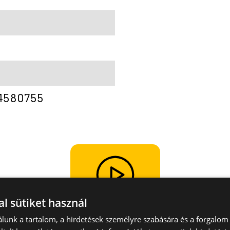
4580755
l sütiket használ
Videók
megtekintése
lunk a tartalom, a hirdetések személyre szabására és a forgalom