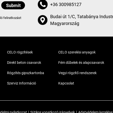
+36 300985127
Budai út 1/C, Tatabánya Industr
aló feliratkozást
Magyarország
CELO rögzítések
CELO szerelési anyagok
Direkt beton csavarok
Fém dűbelek és alapcsavarok
Rögzítés gipszkartonba
Vegyi rögzítő rendszerek
Szerviz Információ
Kapcsolat
delmi nyilatkozat
|
Sütikre vonatkozó irányelvek
|
Adatvédelem kezelése