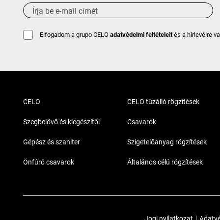
Elfogadom a grupo CELO
adatvédelmi feltételeit
és a hírlevélre v
CELO
CELO tűzálló rögzítések
Szegbelövő és kiegészítői
Csavarok
Gépész és szaniter
Szigetelőanyag rögzítések
Önfúró csavarok
Általános célú rögzítések
Jogi nyilatkozat
|
Adatvé