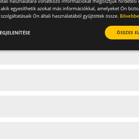
tali használatára vonatkozó információkat megosztjuk hirdetési
, akik egyesíthetik azokat más információkkal, amelyeket Ön bizto
szolgáltatásaik Ön általi használatából gyűjtöttek össze.
Bővebb
EGJELENÍTÉSE
ÖSSZES 