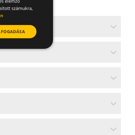
 és elemző
sított számukra,
en
ELFOGADÁSA