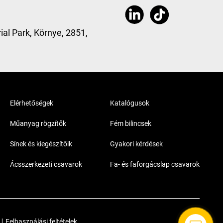
ial Park, Környe, 2851,
Elérhetőségek
Katalógusok
Műanyag rögzítők
Fém bilincsek
Sínek és kiegészítőik
Gyakori kérdések
Ácsszerkezeti csavarok
Fa- és faforgácslap csavarok
|
Felhasználási feltételek