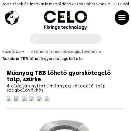
Rögzítések és innovatív megoldások szakembereknek a CELO-nál
F
Kezdőlap
...
Lőhető termékek szegbelövőhöz
Basebrid TBB lőhető gyorskötegelő talp
Műanyag TBB lőhető gyorskötegelő
talp, szürke
4 oldalán nyitott műanyag kötegelő talp
szegbelövőkhöz