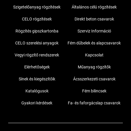
Szigetelőanyag rögzítések
Általános célú rögzítések
CELO rögzítések
Direkt beton csavarok
Rögzítés gipszkartonba
Szerviz Információ
CELO szerelési anyagok
Fém dűbelek és alapcsavarok
Vegyi rögzítő rendszerek
Kapcsolat
Elérhetőségek
Műanyag rögzítők
Sínek és kiegészítőik
Ácsszerkezeti csavarok
Katalógusok
Fém bilincsek
Gyakori kérdések
Fa- és faforgácslap csavarok