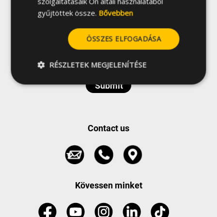
szolgáltatásaik Ön általi használatából
gyűjtöttek össze.
Bővebben
ÖSSZES ELFOGADÁSA
Elfogadom a grupo CELO
adatvédelmi feltételeit
és a hírlevélre való
RÉSZLETEK MEGJELENÍTÉSE
feliratkozást
Contact us
Kövessen minket