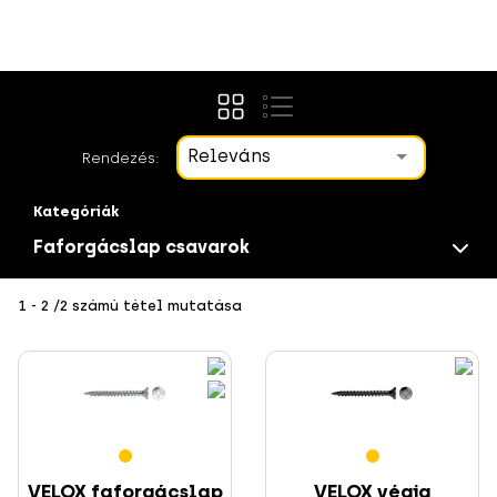
Releváns
Rendezés:
Kategóriák
Faforgácslap csavarok
1 - 2 /2 számú tétel mutatása
Csavarok
VELOX faforgácslap
VELOX végig