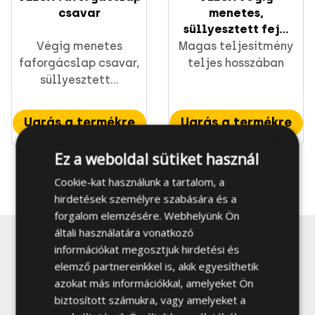
csavar
menetes,
süllyesztett fej...
Végig menetes
Magas teljesítmény
faforgácslap csavar,
teljes hosszában
CELO rögzítések
süllyesztett...
Ugrás a termékre
Ugrás a termékre
×
Ez a weboldal sütiket használ
Cookie-kat használunk a tartalom, a
Szerelési anyagok és profil sínek
hirdetések személyre szabására és a
Direkt rögzítés
forgalom elemzésére. Webhelyünk Ön
általi használatára vonatkozó
Feliratkozás hírlevélre, promóciókra és
információkat megosztjuk hirdetési és
ajánlatokra
elemző partnereinkkel is, akik egyesíthetik
azokat más információkkal, amelyeket Ön
biztosított számukra, vagy amelyeket a