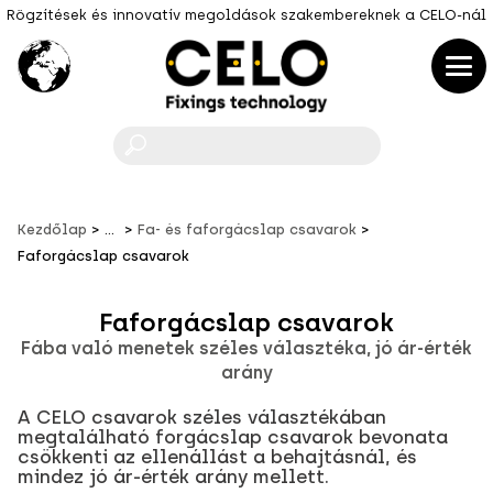
Rögzítések és innovatív megoldások szakembereknek a CELO-nál
F
Kezdőlap
...
Fa- és faforgácslap csavarok
Faforgácslap csavarok
Faforgácslap csavarok
Fába való menetek széles választéka, jó ár-érték
arány
A CELO csavarok széles választékában
megtalálható forgácslap csavarok bevonata
csökkenti az ellenállást a behajtásnál, és
mindez jó ár-érték arány mellett.