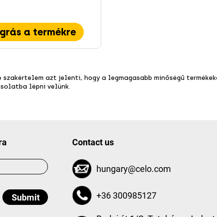
grás a termékre
ó szakértelem azt jelenti, hogy a legmagasabb minőségű termékeke
solatba lépni velünk.
ra
Contact us
hungary@celo.com
+36 300985127