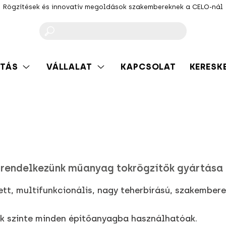
Rögzítések és innovatív megoldások szakembereknek a CELO-nál
F
TÁS
VÁLLALAT
KAPCSOLAT
KERESK
 rendelkezünk műanyag tokrögzítők gyártása 
ett, multifunkcionális, nagy teherbírású, szakember
k szinte minden építőanyagba használhatóak.