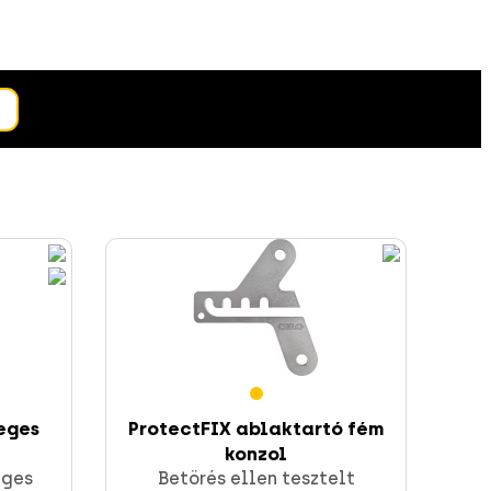
reges
ProtectFIX ablaktartó fém
konzol
eges
Betörés ellen tesztelt