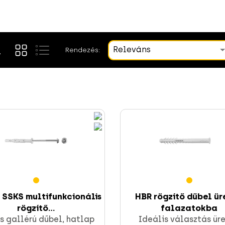
Releváns
Rendezés:
 SSKS multifunkcionális
HBR rögzítő dűbel ü
rögzítő...
falazatokba
s gallérú dűbel, hatlap
Ideális választás ür