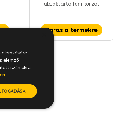
ablaktartó fém konzol
re
Ugrás a termékre
×
m elemzésére.
és elemző
sított számukra,
en
ELFOGADÁSA