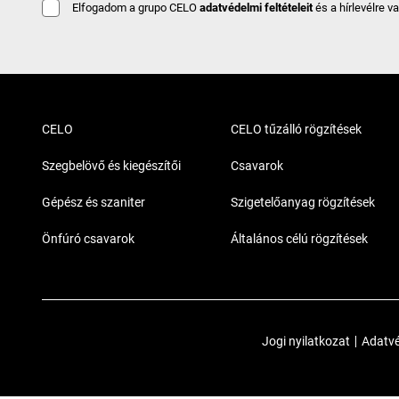
Elfogadom a grupo CELO
adatvédelmi feltételeit
és a hírlevélre v
CELO
CELO tűzálló rögzítések
Szegbelövő és kiegészítői
Csavarok
Gépész és szaniter
Szigetelőanyag rögzítések
Önfúró csavarok
Általános célú rögzítések
Jogi nyilatkozat
|
Adatvé