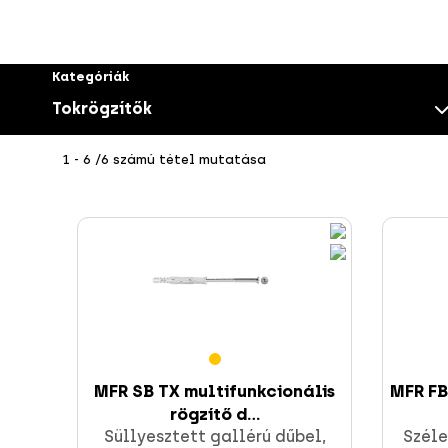
Kategóriák
Tokrögzítők
1 - 6 /6 számú tétel mutatása
Csavarok
MFR SB TX multifunkcionális
MFR FB
rögzítő d...
CELO rögzítések
Süllyesztett gallérú dűbel,
Széle