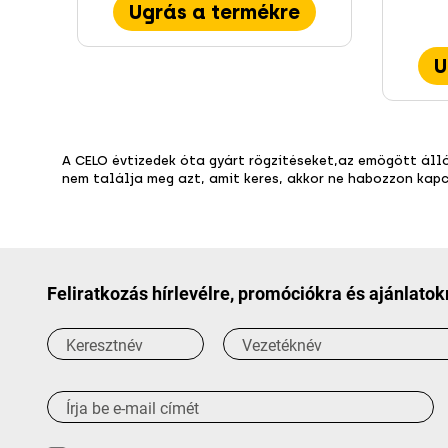
Ugrás a termékre
U
A CELO évtizedek óta gyárt rögzítéseket,az emögött áll
nem találja meg azt, amit keres, akkor ne habozzon kapc
Feliratkozás hírlevélre, promóciókra és ajánlatok