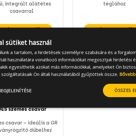
ű, integrált alátétes
téglához
csavarral
grás a termékre
Ugrás a termék
l sütiket használ
álunk a tartalom, a hirdetések személyre szabására és a forgalo
tali használatára vonatkozó információkat megosztjuk hirdetési 
, akik egyesíthetik azokat más információkkal, amelyeket Ön bizto
szolgáltatásaik Ön általi használatából gyűjtöttek össze.
Bővebb
EGJELENÍTÉSE
ÖSSZES 
ES szemes csavar
s csavar – ideális a GR
ványrögzítő dűbelhez