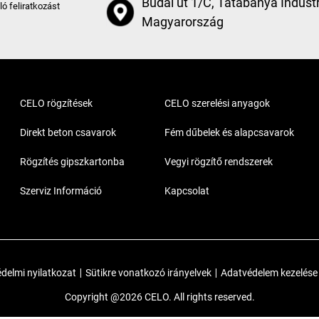
Budai út 1/C, Tatabánya Industr
aló feliratkozást
Magyarország
CELO rögzítések
CELO szerelési anyagok
Direkt beton csavarok
Fém dűbelek és alapcsavarok
Rögzítés gipszkartonba
Vegyi rögzítő rendszerek
Szerviz Információ
Kapcsolat
delmi nyilatkozat
|
Sütikre vonatkozó irányelvek
|
Adatvédelem kezelése
Copyright @2026 CELO. All rights reserved.