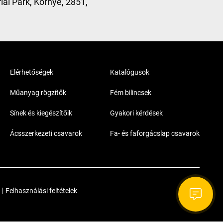
ial Park, Környe, 2851,
Elérhetőségek
Katalógusok
Műanyag rögzítők
Fém bilincsek
Sínek és kiegészítőik
Gyakori kérdések
Ácsszerkezeti csavarok
Fa- és faforgácslap csavarok
|
Felhasználási feltételek