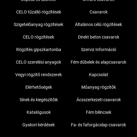
CELO tűzálló rögzítések
Csavarok
Szigetelőanyag rögzítések
Általános célú rögzítések
CELO rögzítések
Direkt beton csavarok
Rögzítés gipszkartonba
Szerviz Információ
CELO szerelési anyagok
Fém dűbelek és alapcsavarok
Vegyi rögzítő rendszerek
Kapcsolat
Elérhetőségek
Műanyag rögzítők
Sínek és kiegészítőik
Ácsszerkezeti csavarok
Katalógusok
Fém bilincsek
Gyakori kérdések
Fa- és faforgácslap csavarok