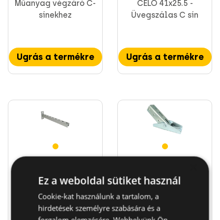
Műanyag végzáró C-
CELO 41x25.5 -
sínekhez
Üvegszálas C sín
Ugrás a termékre
Ugrás a termékre
SPE tartókonzol
Profilsín
×
41x41 horganyzott
csatlakozóelem
Ez a weboldal sütiket használ
Cookie-kat használunk a tartalom, a
Acélból készült,
Profilsín
hirdetések személyre szabására és a
hajlított élekkel,
csatlakozóelem
forgalom elemzésére. Webhelyünk Ön