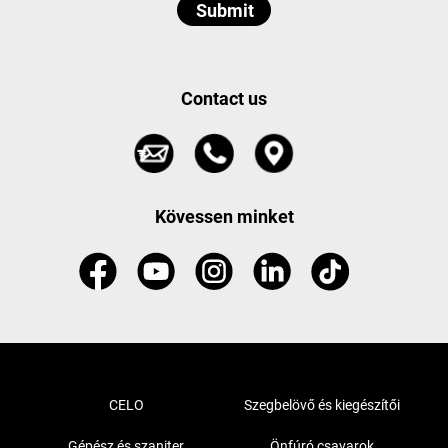
Contact us
Kövessen minket
CELO
Szegbelövő és kiegészítői
Gépész és szaniter
Önfúró csavarok