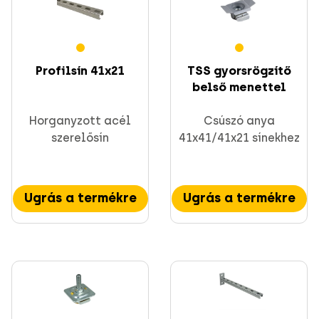
Csavarok
Profilsín 41x21
TSS gyorsrögzítő
belső menettel
Horganyzott acél
Csúszó anya
szerelősín
41x41/41x21 sínekhez
CELO rögzítések
Ugrás a termékre
Ugrás a termékre
Szerelési anyagok és profil sínek
Direkt rögzítés