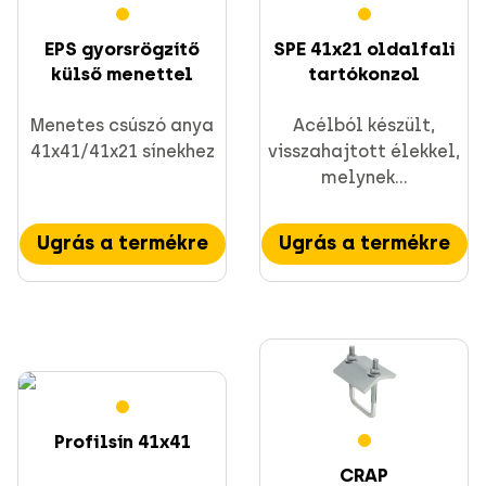
EPS gyorsrögzítő
SPE 41x21 oldalfali
külső menettel
tartókonzol
Menetes csúszó anya
Acélból készült,
41x41/41x21 sínekhez
visszahajtott élekkel,
melynek...
Ugrás a termékre
Ugrás a termékre
Profilsín 41x41
CRAP