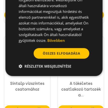
amelyek...
általi használatára vonatkozó
információkat megosztjuk hirdetési és
Ugrás a termékre
Ugrás a termékre
elemző partnereinkkel is, akik egyesíthetik
azokat más információkkal, amelyeket Ön
biztosított számukra, vagy amelyeket a
szolgáltatásaik Ön általi használatából
gyűjtöttek össze.
Bővebben
ÖSSZES ELFOGADÁSA
RÉSZLETEK MEGJELENÍTÉSE
SH Vízszintes síntalp
Sarok elem 2-2 25db
Síntalp vízszintes
A tökéletes
csatornához
csatlakozó tartozék
a...