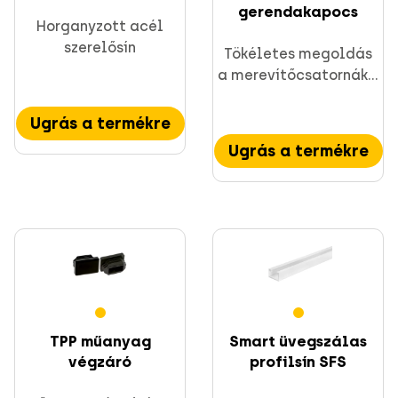
gerendakapocs
Horganyzott acél
szerelősín
Tökéletes megoldás
a merevítőcsatornák...
Ugrás a termékre
Ugrás a termékre
TPP műanyag
Smart üvegszálas
végzáró
profilsín SFS