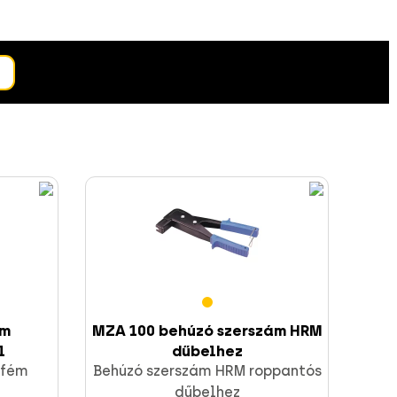
ém
MZA 100 behúzó szerszám HRM
l
dűbelhez
 fém
Behúzó szerszám HRM roppantós
l
dűbelhez