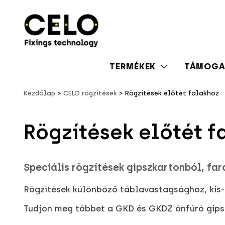
TERMÉKEK
TÁMOGA
Kezdőlap
CELO rögzítések
Rögzítések előtét falakhoz
Rögzítések előtét f
Speciális rögzítések gipszkartonból, fa
Rögzítések különböző táblavastagsághoz, kis-
Tudjon meg többet a GKD és GKDZ önfúró gipsz