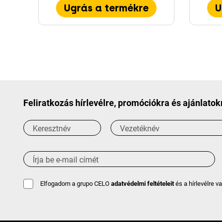
Ugrás a termékre
U
Feliratkozás hírlevélre, promóciókra és ajánlatok
Elfogadom a grupo CELO
adatvédelmi feltételeit
és a hírlevélre v