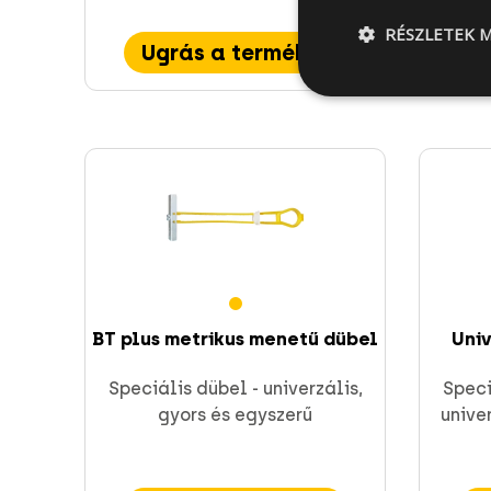
RÉSZLETEK M
Ugrás a termékre
BT plus metrikus menetű dübel
Univ
Speciális dübel - univerzális,
Speci
gyors és egyszerű
unive