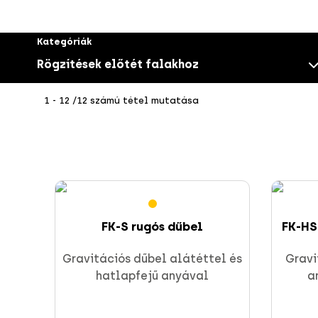
Kategóriák
Rögzítések előtét falakhoz
Direkt rögzítés
1 - 12 /12 számú tétel mutatása
Csavarok
FK-S rugós dűbel
FK-HS
Gravitációs dűbel alátéttel és
Gravi
hatlapfejű anyával
a