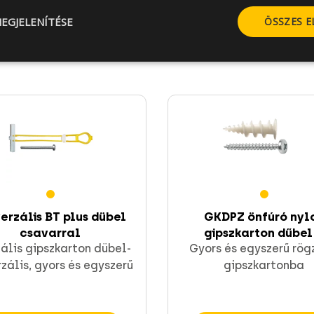
EGJELENÍTÉSE
ÖSSZES 
erzális BT plus dübel
GKDPZ önfúró nyl
csavarral
gipszkarton dűbel .
ális gipszkarton dübel-
Gyors és egyszerű rög
rzális, gyors és egyszerű
gipszkartonba