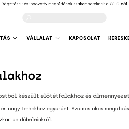
Rögzítések és innovatív megoldások szakembereknek a CELO-nál
F
TÁS
VÁLLALAT
KAPCSOLAT
KERESK
alakhoz
rostból készült előtétfalakhoz és álmennyeze
 és nagy terhekhez egyaránt. Számos okos megoldás
karton dűbeleinkről.