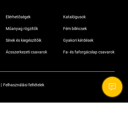
Elérhetőségek
Katalógusok
Műanyag rögzítők
Fém bilincsek
Sínek és kiegészítőik
Gyakori kérdések
Ácsszerkezeti csavarok
Fa- és faforgácslap csavarok
|
Felhasználási feltételek