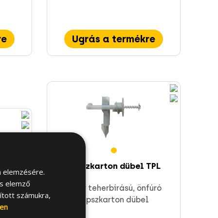
re
Ugrás a termékre
karton
×
zítés
Gipszkarton dübel TPL
m elemzésére.
és elemző
Nagy teherbírású, önfúró
sított számukra,
gipszkarton dübel
en
re