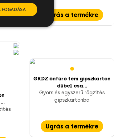
ELFOGADÁSA
Ugrás a termékre
GKDZ önfúró fém gipszkarton
dűbel csa...
Gyors és egyszerű rögzítés
on
gipszkartonba
..
zítés
Ugrás a termékre