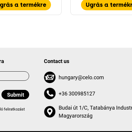
grás a termékre
Ugrás a termék
ra
Contact us
hungary@celo.com
+36 300985127
Budai út 1/C, Tatabánya Industr
aló feliratkozást
Magyarország