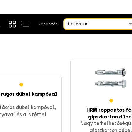
Releváns
Rendezés:
 rugós dübel kampóval
tációs dübel kampóval,
HRM roppantós f
nyával és alátéttel
gipszkarton dűbe
Nagy terhelhetőségű
gipszkarton dűbe