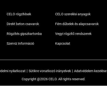
CELO rögzítések
CELO szerelési anyagok
Direkt beton csavarok
Fém dűbelek és alapcsavarok
Rögzítés gipszkartonba
Vegyi rögzítő rendszerek
Szerviz Információ
Kapcsolat
delmi nyilatkozat
|
Sütikre vonatkozó irányelvek
|
Adatvédelem kezelése
Copyright @2026 CELO. All rights reserved.