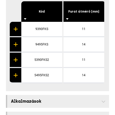
Kód
Furat átmérő (mm)
9390FKS
11
9495FKS
14
5390FKS2
11
5495FKS2
14
Alkalmazások