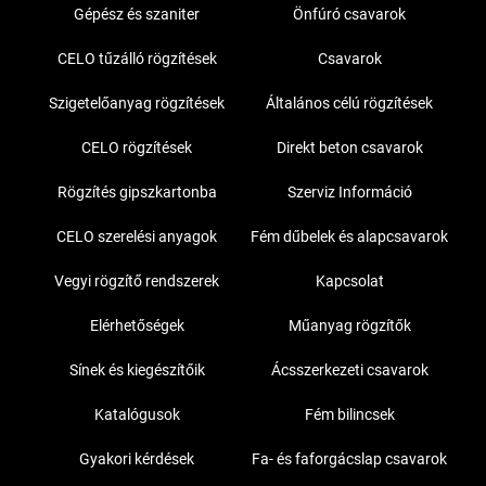
Gépész és szaniter
Önfúró csavarok
CELO tűzálló rögzítések
Csavarok
Szigetelőanyag rögzítések
Általános célú rögzítések
CELO rögzítések
Direkt beton csavarok
Rögzítés gipszkartonba
Szerviz Információ
CELO szerelési anyagok
Fém dűbelek és alapcsavarok
Vegyi rögzítő rendszerek
Kapcsolat
Elérhetőségek
Műanyag rögzítők
Sínek és kiegészítőik
Ácsszerkezeti csavarok
Katalógusok
Fém bilincsek
Gyakori kérdések
Fa- és faforgácslap csavarok