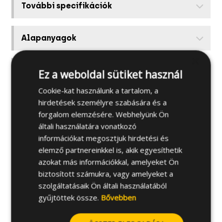
További specifikációk
Alapanyagok
×
Kapcsolódó termékek
Ez a weboldal sütiket használ
Cookie-kat használunk a tartalom, a
hirdetések személyre szabására és a
Telepítési útmutató
forgalom elemzésére. Webhelyünk Ön
általi használatára vonatkozó
információkat megosztjuk hirdetési és
elemző partnereinkkel is, akik egyesíthetik
azokat más információkkal, amelyeket Ön
biztosított számukra, vagy amelyeket a
szolgáltatásaik Ön általi használatából
gyűjtöttek össze.
Bővebben