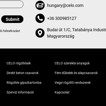
hungary@celo.com
+36 300985127
Budai út 1/C, Tatabánya Industr
aló feliratkozást
Magyarország
CELO rögzítések
CELO szerelési anyagok
Direkt beton csavarok
Fém dűbelek és alapcsavarok
Rögzítés gipszkartonba
Vegyi rögzítő rendszerek
Szerviz Információ
Kapcsolat