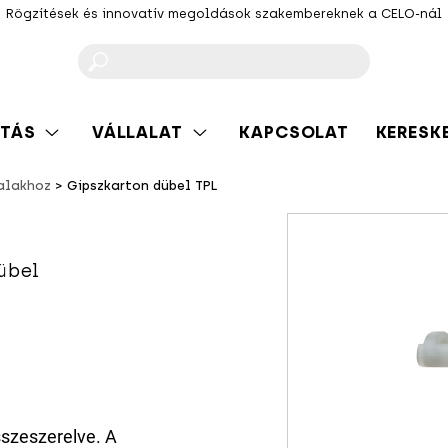
Rögzítések és innovatív megoldások szakembereknek a CELO-nál
F
TÁS
VÁLLALAT
KAPCSOLAT
KERESK
falakhoz
Gipszkarton dübel TPL
übel
sszeszerelve. A