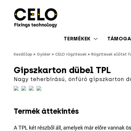
TERMÉKEK
TÁMOGA
Kezdőlap
Gyökér
CELO rögzítések
Rögzítések előtét 
Gipszkarton dübel TPL
Nagy teherbírású, önfúró gipszkarton d
Termék áttekintés
A TPL két részből áll, amelyek már előre vannak ö