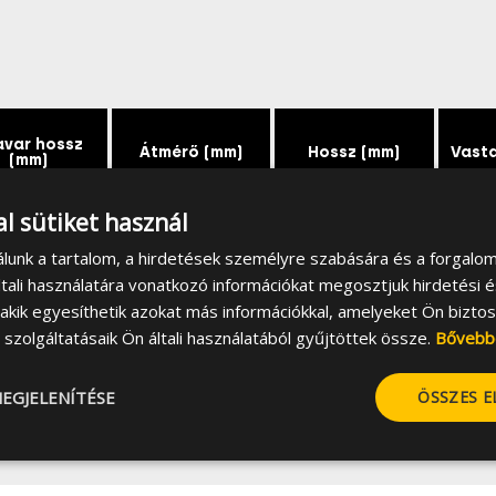
avar hossz
Átmérő (mm)
Hossz (mm)
Vast
(mm)
l sütiket használ
50
9.6
54
álunk a tartalom, a hirdetések személyre szabására és a forgalo
tali használatára vonatkozó információkat megosztjuk hirdetési 
, akik egyesíthetik azokat más információkkal, amelyeket Ön bizto
szolgáltatásaik Ön általi használatából gyűjtöttek össze.
Bővebb
EGJELENÍTÉSE
ÖSSZES 