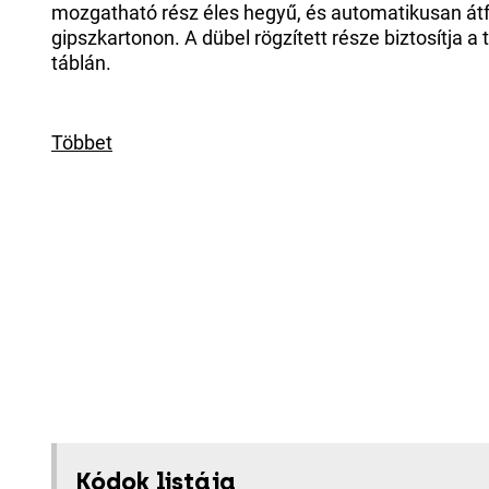
mozgatható rész éles hegyű, és automatikusan át
gipszkartonon. A dübel rögzített része biztosítja a 
táblán.
Többet
Kódok listája