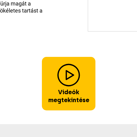
fúrja magát a
tökéletes tartást a
Videók
megtekintése