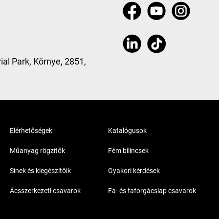
ial Park, Környe, 2851,
Elérhetőségek
Katalógusok
Műanyag rögzítők
Fém bilincsek
Sínek és kiegészítőik
Gyakori kérdések
Ácsszerkezeti csavarok
Fa- és faforgácslap csavarok