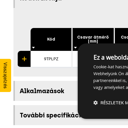
Csavar átmérő
Cs
Kód
(mm)
Ez a webolda
9TPLPZ
3.7
Visszajelzés
Cookie-kat haszn
Webhelyünk Ön ál
partnereinkkel is
vagy amelyeket a 
Alkalmazások
RÉSZLETEK M
További specifikációk