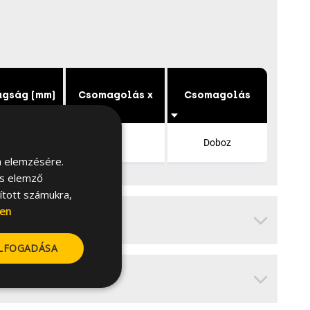
agság (mm)
Csomagolás x
Csomagolás
×
15
50
Doboz
m elemzésére.
és elemző
sított számukra,
en
ELFOGADÁSA