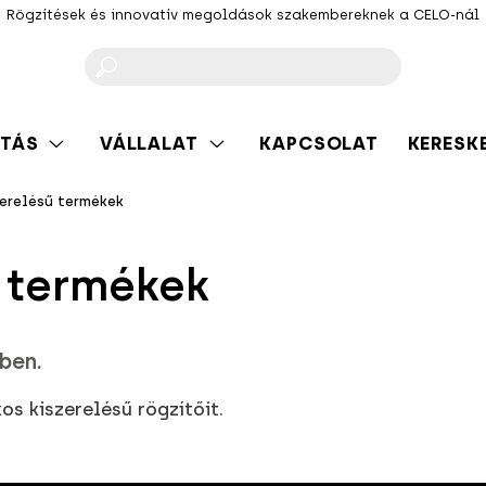
Rögzítések és innovatív megoldások szakembereknek a CELO-nál
F
TÁS
VÁLLALAT
KAPCSOLAT
KERESK
zerelésű termékek
ű termékek
ben.
s kiszerelésű rögzítőit.