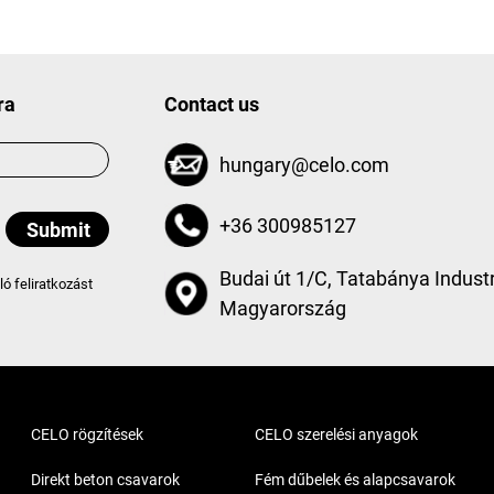
ra
Contact us
hungary@celo.com
+36 300985127
Budai út 1/C, Tatabánya Industr
aló feliratkozást
Magyarország
CELO rögzítések
CELO szerelési anyagok
Direkt beton csavarok
Fém dűbelek és alapcsavarok