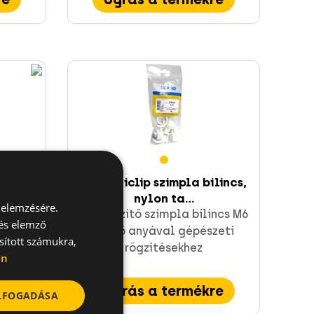
×
rögzítő
SC Saniclip szimpla bilincs,
nylon ta...
 elemzésére.
sövek
Csőrögzítő szimpla bilincs M6
 és elemző
belső anyával gépészeti
sított számukra,
rögzítésekhez
en
re
Ugrás a termékre
ELFOGADÁSA