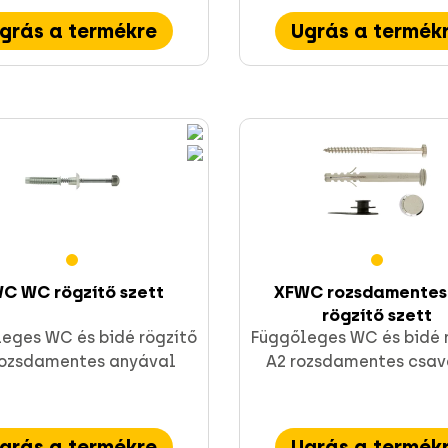
grás a termékre
Ugrás a termék
C WC rögzítő szett
XFWC rozsdamente
rögzítő szett
eges WC és bidé rögzítő
Függőleges WC és bidé 
rozsdamentes anyával
A2 rozsdamentes csav
grás a termékre
Ugrás a termék