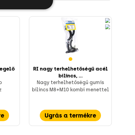
tegelő
RI nagy terhelhetőségű acél
bilincs, ...
p
Nagy terhelhetőségű gumis
z
bilincs M8+M10 kombi menettel
re
Ugrás a termékre