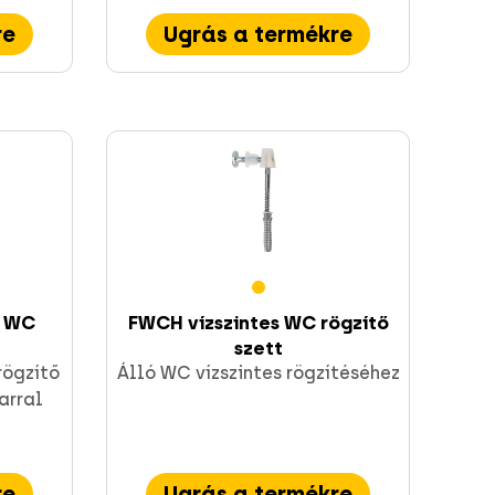
re
Ugrás a termékre
s WC
FWCH vízszintes WC rögzítő
szett
rögzítő
Álló WC vízszintes rögzítéséhez
arral
re
Ugrás a termékre