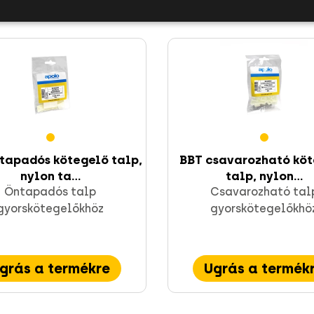
tapadós kötegelő talp,
BBT csavarozható kö
nylon ta...
talp, nylon...
Öntapadós talp
Csavarozható tal
gyorskötegelőkhöz
gyorskötegelőkhö
grás a termékre
Ugrás a termék