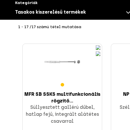
Kategóriák
Tasakos kiszerelésű termékek
1 - 17 /17 számú tétel mutatása
Csavarok
MFR SB SSKS multifunkcionális
NP
rögzítő...
CELO rögzítések
Süllyesztett gallérú dűbel,
Szél
hatlap fejű, integrált alátétes
csavarral