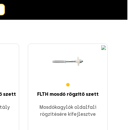
ő szett
FLTH mosdó rögzítő szett
tály
Mosdókagylók oldalfali
rögzítésére kifejlesztve