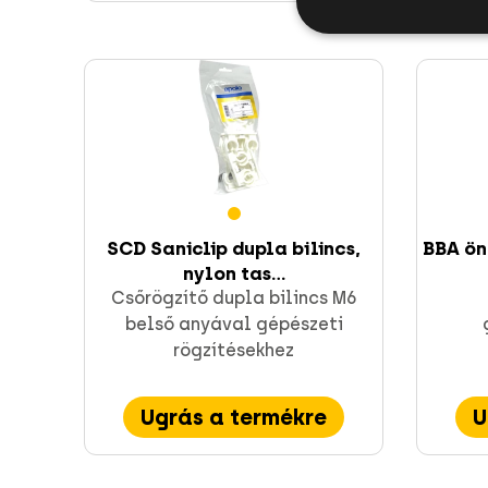
SCD Saniclip dupla bilincs,
BBA ön
nylon tas...
Csőrögzítő dupla bilincs M6
belső anyával gépészeti
rögzítésekhez
Ugrás a termékre
U