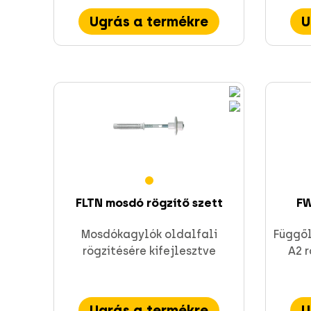
Ugrás a termékre
U
Szerelési anyagok és profil sínek
Direkt rögzítés
FLTN mosdó rögzítő szett
FW
Mosdókagylók oldalfali
Függől
rögzítésére kifejlesztve
A2 
Ugrás a termékre
U