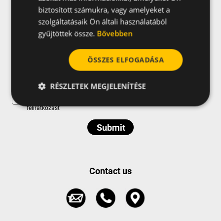
ajánlatokra
biztosított számukra, vagy amelyeket a
szolgáltatásaik Ön általi használatából
gyűjtöttek össze.
Bővebben
ÖSSZES ELFOGADÁSA
RÉSZLETEK MEGJELENÍTÉSE
Elfogadom a grupo CELO
adatvédelmi feltételeit
és a hírlevélre való
feliratkozást
Contact us