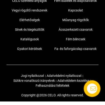
CELO szerelési anyagok
Fém dűbelek és alapcsavarok
Vegyi rögzítő rendszerek
Kapcsolat
Elérhetőségek
Műanyag rögzítők
Sínek és kiegészítőik
Ácsszerkezeti csavarok
Katalógusok
Fém bilincsek
Gyakori kérdések
Fa- és faforgácslap csavarok
Jogi nyilatkozat
Adatvédelmi nyilatkozat
|
|
Sütikre vonatkozó irányelvek
Adatvédelem kezelése
|
|
Felhasználási feltételek
Copyright @2026 CELO. All rights reserved.