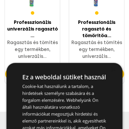
Csavarok
Professzionális
Professzionális
univerzális ragasztó
ragasztó és
...
tömörítőa...
Ragasztás és tömítés
Ragasztás és tömítés
egy termékben,
egy termékben,
CELO rögzítések
univerzális...
univerzális...
×
Ugrás a termékre
Ugrás a termékre
Ez a weboldal sütiket használ
Cookie-kat használunk a tartalom, a
hirdetések személyre szabására és a
forgalom elemzésére. Webhelyünk Ön
Szerelési anyagok és profil sínek
általi használatára vonatkozó
Direkt rögzítés
információkat megosztjuk hirdetési és
elemző partnereinkkel is, akik egyesíthetik
Feliratkozás hírlevélre, promóciókra és
azokat más információkkal, amelyeket Ön