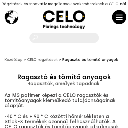
Rögzítések és innovatív megoldások szakembereknek a CELO-nál
F
Kezdőlap
CELO rögzítések
Ragasztó és tömítő anyagok
Ragasztó és tömítő anyagok
Ragasztók, amelyek tapadnak!
Az MS polimer képezi a CELO ragasztók és
tömítőanyagok kiemelkedő tulajdonságainak
alapját.
-40 ° C és + 90 ° C közötti hőmérsékleten a
StickFX termékek azonnal felhasználhatók. A
CELO ragasztók és tömítőanyagok alkalmasak