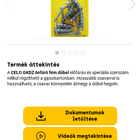
Termék áttekintés
A
CELO GKDZ önfúró fém dűbel
előfúrás és speciális szerszám
nélkül rögzíthető a gipszkartonban. Hosszabb csavarral is
használható, a csavar könnyedén átmegy a dűbel hegyén.
Dokumentumok
letöltése
Videók megtekintése