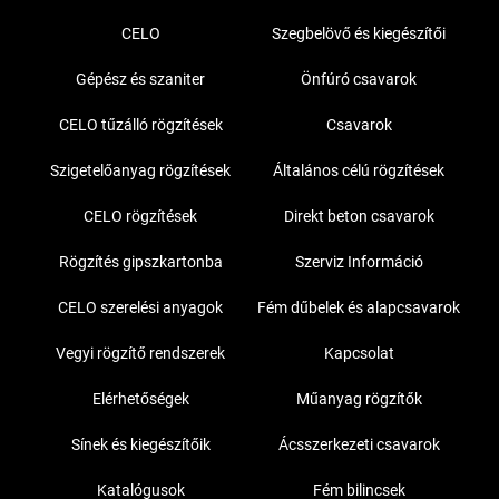
CELO
Szegbelövő és kiegészítői
Gépész és szaniter
Önfúró csavarok
CELO tűzálló rögzítések
Csavarok
Szigetelőanyag rögzítések
Általános célú rögzítések
CELO rögzítések
Direkt beton csavarok
Rögzítés gipszkartonba
Szerviz Információ
CELO szerelési anyagok
Fém dűbelek és alapcsavarok
Vegyi rögzítő rendszerek
Kapcsolat
Elérhetőségek
Műanyag rögzítők
Sínek és kiegészítőik
Ácsszerkezeti csavarok
Katalógusok
Fém bilincsek