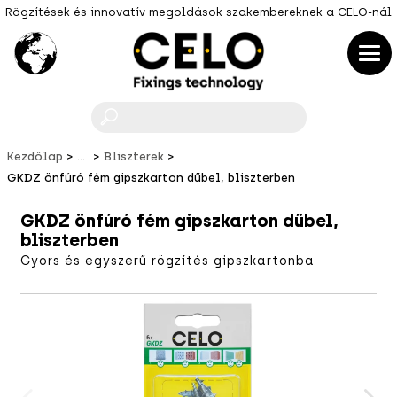
Rögzítések és innovatív megoldások szakembereknek a CELO-nál
F
Kezdőlap
...
Bliszterek
GKDZ önfúró fém gipszkarton dűbel, bliszterben
GKDZ önfúró fém gipszkarton dűbel,
bliszterben
Gyors és egyszerű rögzítés gipszkartonba