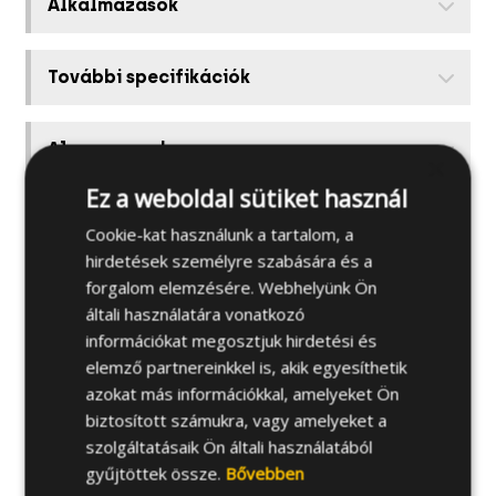
Alkalmazások
További specifikációk
Alapanyagok
×
Ez a weboldal sütiket használ
Kapcsolódó termékek
Cookie-kat használunk a tartalom, a
hirdetések személyre szabására és a
forgalom elemzésére. Webhelyünk Ön
Telepítési útmutató
általi használatára vonatkozó
információkat megosztjuk hirdetési és
elemző partnereinkkel is, akik egyesíthetik
azokat más információkkal, amelyeket Ön
biztosított számukra, vagy amelyeket a
szolgáltatásaik Ön általi használatából
gyűjtöttek össze.
Bővebben