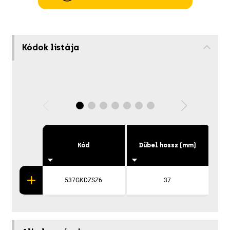
Kódok listája
Kód
Dűbel hossz (mm)
537GKDZSZ6
37