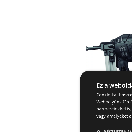
Ez a webolda
Cookie-kat haszná
Webhelyünk Ön ál
partnereinkkel is
vagy amelyeket a 
RÉSZLETEK M