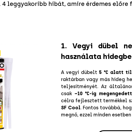
 4 leggyakoribb hibát, amire érdemes előre f
1. Vegyi dübel n
használata hidegbe
A vegyi dübelt
5 °C alatt ti
raktárban vagy más hideg he
teljesítményét. Az általán
csak
–10 °C-ig megengedet
célra fejlesztett termékkel s
SF Cool
. Fontos továbbá, hog
megnő, ezzel minden esetben s