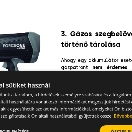
3. Gázos szegbelö
történő tárolása
Ahogy egy akkumulátor eseté
gázpatront
nem érdemes f
használat előtt. A hideg
ron
rögzítési darabszám.
l sütiket használ
lunk a tartalom, a hirdetések személyre szabására és a forgalom
tali használatára vonatkozó információkat megosztjuk hirdetési
FORCE
, akik egyesíthetik azokat más információkkal, amelyeket Ön bizto
szolgáltatásaik Ön általi használatából gyűjtöttek össze.
Bővebb
EGJELENÍTÉSE
ÖSSZES 