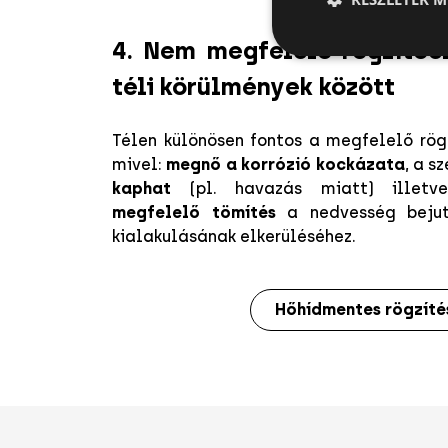
4. Nem megfelelő rögzítőe
téli körülmények között
Télen különösen fontos a megfelelő rög
mivel:
megnő a korrózió kockázata
, a s
kaphat
(pl. havazás miatt) illet
megfelelő tömítés
a nedvesség bejut
kialakulásának elkerüléséhez.
Hőhídmentes rögzíté