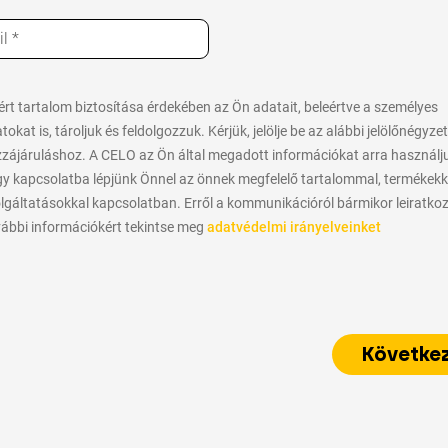
ért tartalom biztosítása érdekében az Ön adatait, beleértve a személyes
tokat is, tároljuk és feldolgozzuk. Kérjük, jelölje be az alábbi jelölőnégyzet
zájáruláshoz. A CELO az Ön által megadott információkat arra használjuk
y kapcsolatba lépjünk Önnel az önnek megfelelő tartalommal, termékekk
lgáltatásokkal kapcsolatban. Erről a kommunikációról bármikor leiratko
ábbi információkért tekintse meg
adatvédelmi irányelveinket
Követke