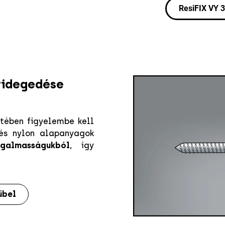
ResiFIX VY 3
ridegedése
tében figyelembe kell
és nylon alapanyagok
ugalmasságukból
, így
übel