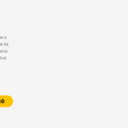
et a
 fel,
el és
zhat.
ző