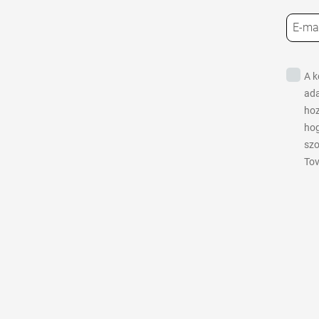
A k
ada
hoz
hog
szo
Tov