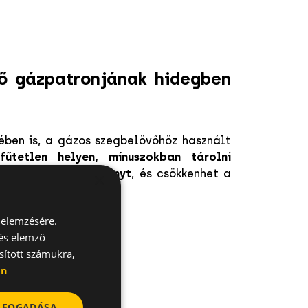
vő
gázpatronjának hidegben
ben is, a gázos szegbelövőhöz használt
űtetlen helyen, mínuszokban tárolni
thatja a teljesítményt
, és csökkenhet a
×
 elemzésére.
 és elemző
 ONE + szegbelövő
sított számukra,
en
ELFOGADÁSA