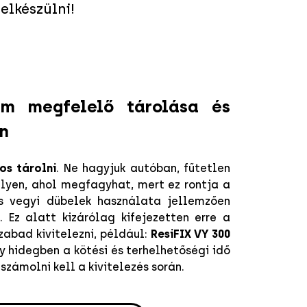
elkészülni!
em megfelelő tárolása és
n
los tárolni
. Ne hagyjuk autóban, fűtetlen
lyen, ahol megfagyhat, mert ez rontja a
os vegyi dübelek használata jellemzően
t
. Ez alatt kizárólag kifejezetten erre a
zabad kivitelezni, például:
ResiFIX VY 300
y hidegben a kötési és terhelhetőségi idő
zámolni kell a kivitelezés során.