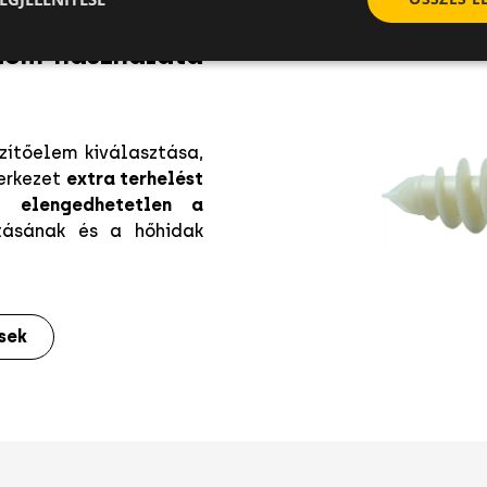
lem használata
zítőelem kiválasztása,
zerkezet
extra terhelést
ve
elengedhetetlen a
ásának és a hőhidak
sek