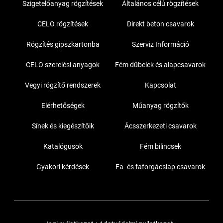
Szigetelőanyag rögzítések
Általános célú rögzítések
CELO rögzítések
Direkt beton csavarok
Rögzítés gipszkartonba
Szerviz Információ
CELO szerelési anyagok
Fém dűbelek és alapcsavarok
Vegyi rögzítő rendszerek
Kapcsolat
Elérhetőségek
Műanyag rögzítők
Sínek és kiegészítőik
Ácsszerkezeti csavarok
Katalógusok
Fém bilincsek
Gyakori kérdések
Fa- és faforgácslap csavarok