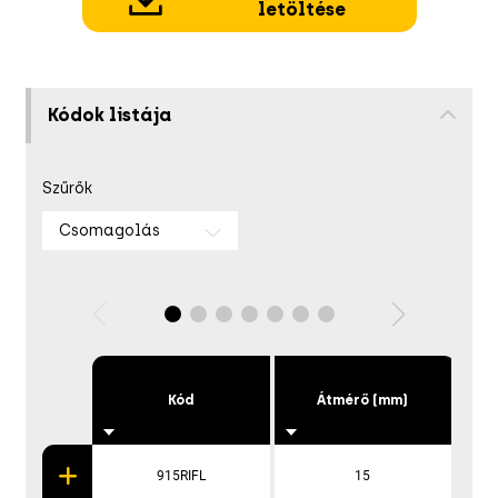
letöltése
Kódok listája
Szűrők
Csomagolás
Kód
Átmérő (mm)
915RIFL
15