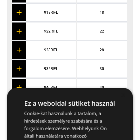
918RIFL
18
922RIFL
22
928RIFL
28
935RIFL
35
940RIFL
40
×
Ez a weboldal sütiket használ
948RIFL
48
Cookie-kat használunk a tartalom, a
hirdetések személyre szabására és a
960RIFL
60
forgalom elemzésére. Webhelyünk Ön
általi használatára vonatkozó