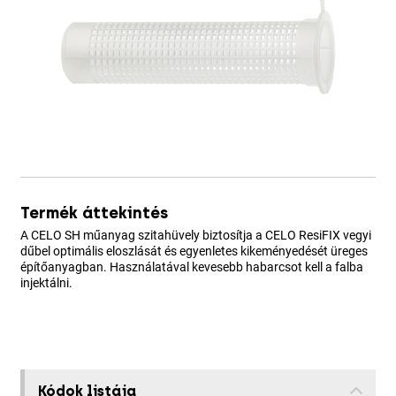
Termék áttekintés
A CELO SH műanyag szitahüvely biztosítja a CELO ResiFIX vegyi
dűbel optimális eloszlását és egyenletes kikeményedését üreges
építőanyagban. Használatával kevesebb habarcsot kell a falba
injektálni.
Kódok listája