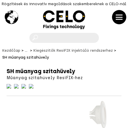
Rögzítések és innovatív megoldások szakembereknek a CELO-nál
F
Kezdőlap
...
Kiegészítők ResiFIX injektáló rendszerhez
SH műanyag szitahüvely
SH műanyag szitahüvely
Műanyag szitahüvely ResiFIX-hez