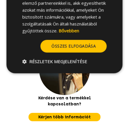
Kapcsolódó termékek
elemző partnereinkkel is, akik egyesíthetik
azokat más információkkal, amelyeket Ön
biztosított számukra, vagy amelyeket a
Telepítési útmutató
szolgáltatásaik Ön általi használatából
gyűjtöttek össze.
Bővebben
ÖSSZES ELFOGADÁSA
RÉSZLETEK MEGJELENÍTÉSE
Kérdése van a termékkel
kapcsolatban?
Kérjen több információt