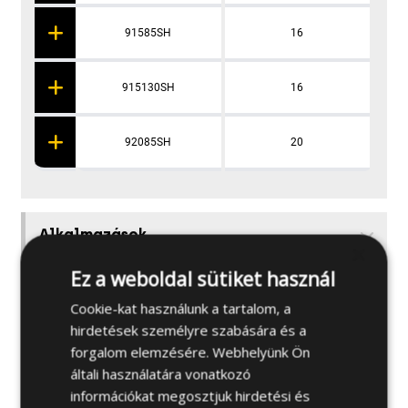
91585SH
16
915130SH
16
92085SH
20
Alkalmazások
×
Ez a weboldal sütiket használ
További specifikációk
Cookie-kat használunk a tartalom, a
hirdetések személyre szabására és a
forgalom elemzésére. Webhelyünk Ön
Alapanyagok
általi használatára vonatkozó
információkat megosztjuk hirdetési és