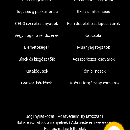
Rögzítés gipszkartonba
Szerviz Információ
CELO szerelési anyagok
Fém dűbelek és alapcsavarok
Vegyi rögzítő rendszerek
Kapcsolat
Elérhetőségek
Műanyag rögzítők
Sínek és kiegészítőik
Ácsszerkezeti csavarok
Katalógusok
Fém bilincsek
Gyakori kérdések
Fa- és faforgácslap csavarok
Jogi nyilatkozat
Adatvédelmi nyilatkozat
|
|
Sütikre vonatkozó irányelvek
Adatvédelem kezelése
|
|
Felhasználási feltételek