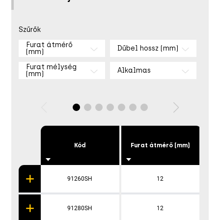
Szűrők
Furat átmérő
Dűbel hossz (mm)
(mm)
Furat mélység
Alkalmas
(mm)
Kód
Furat átmérő (mm)
D
91260SH
12
91280SH
12