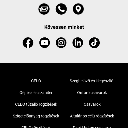
Kövessen minket
CELO
Szegbelövő és kiegészítői
Gépész és szaniter
Önfúró csavarok
CELO tűzálló rögzítések
Csavarok
Szigetelőanyag rögzítések
Általános célú rögzítések
CELO rögzítések
Direkt beton csavarok