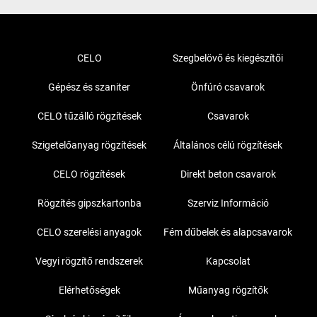
CELO
Szegbelövő és kiegészítői
Gépész és szaniter
Önfúró csavarok
CELO tűzálló rögzítések
Csavarok
Szigetelőanyag rögzítések
Általános célú rögzítések
CELO rögzítések
Direkt beton csavarok
Rögzítés gipszkartonba
Szerviz Információ
CELO szerelési anyagok
Fém dűbelek és alapcsavarok
Vegyi rögzítő rendszerek
Kapcsolat
Elérhetőségek
Műanyag rögzítők