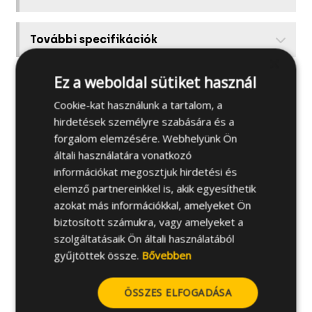
További specifikációk
×
Ez a weboldal sütiket használ
Alapanyagok
Cookie-kat használunk a tartalom, a
hirdetések személyre szabására és a
Kapcsolódó termékek
forgalom elemzésére. Webhelyünk Ön
általi használatára vonatkozó
információkat megosztjuk hirdetési és
Telepítési útmutató
elemző partnereinkkel is, akik egyesíthetik
azokat más információkkal, amelyeket Ön
Hasznos tanácsok
biztosított számukra, vagy amelyeket a
szolgáltatásaik Ön általi használatából
gyűjtöttek össze.
Bővebben
ÖSSZES ELFOGADÁSA