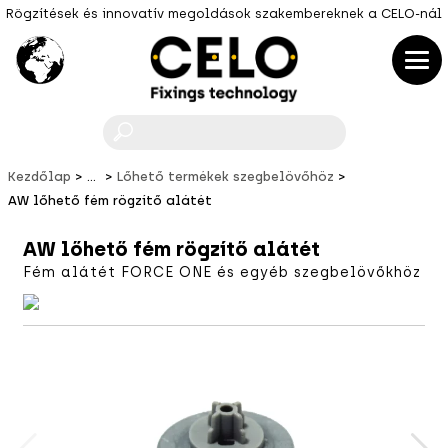
Rögzítések és innovatív megoldások szakembereknek a CELO-nál
F
Kezdőlap
...
Lőhető termékek szegbelövőhöz
AW lőhető fém rögzítő alátét
AW lőhető fém rögzítő alátét
Fém alátét FORCE ONE és egyéb szegbelövőkhöz