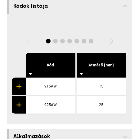
Kódok listája
Kód
Átmérő (mm)
915AW
15
925AW
25
Alkalmazások