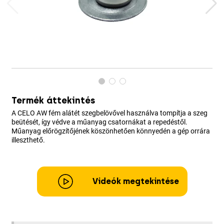
Termék áttekintés
A CELO AW fém alátét szegbelövővel használva tompítja a szeg
beütését, így védve a műanyag csatornákat a repedéstől.
Műanyag előrögzítőjének köszönhetően könnyedén a gép orrára
illeszthető.
Videók megtekintése