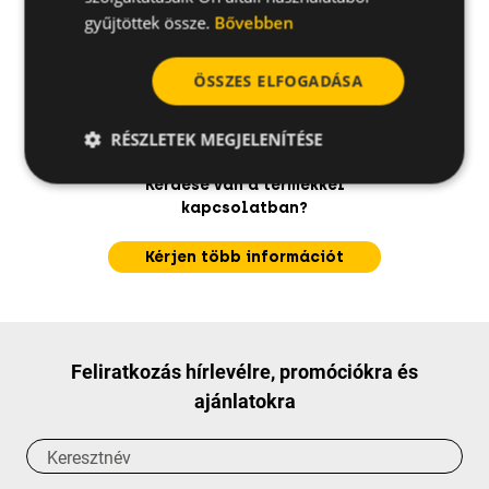
gyűjtöttek össze.
Bővebben
ÖSSZES ELFOGADÁSA
RÉSZLETEK MEGJELENÍTÉSE
Kérdése van a termékkel
kapcsolatban?
Kérjen több információt
Feliratkozás hírlevélre, promóciókra és
ajánlatokra