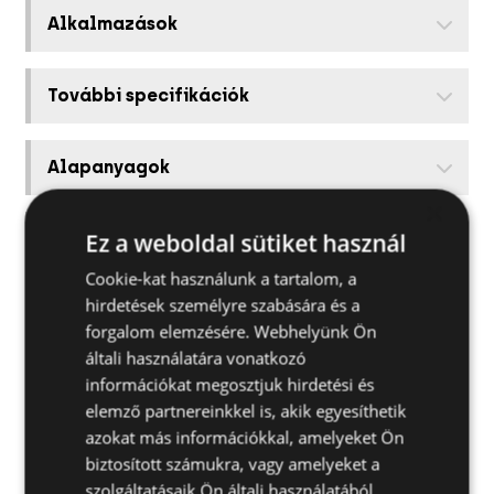
Alkalmazások
További specifikációk
Alapanyagok
×
Ez a weboldal sütiket használ
Kapcsolódó termékek
Cookie-kat használunk a tartalom, a
hirdetések személyre szabására és a
Telepítési útmutató
forgalom elemzésére. Webhelyünk Ön
általi használatára vonatkozó
Hasznos tanácsok
információkat megosztjuk hirdetési és
elemző partnereinkkel is, akik egyesíthetik
azokat más információkkal, amelyeket Ön
biztosított számukra, vagy amelyeket a
szolgáltatásaik Ön általi használatából