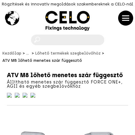
Rögzítések és innovatív megoldások szakembereknek a CELO-nál
F
Kezdőlap
...
Lőhető termékek szegbelövőhöz
ATV M8 lőhető menetes szár függesztő
ATV M8 lőhető menetes szár függesztő
Állítható menetes szár függesztő FORCE ONE+,
AGII és egyéb szegbelövőkhöz