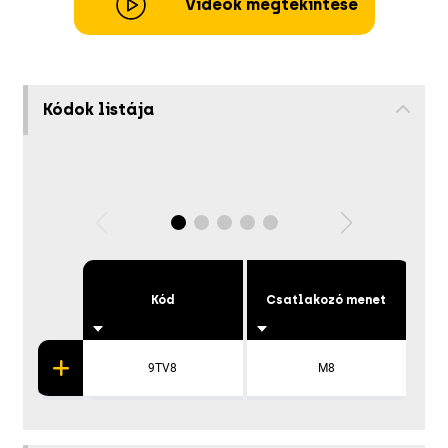
Videók megtekintése
Kódok listája
Kód
Csatlakozó menet
R
9TV8
M8