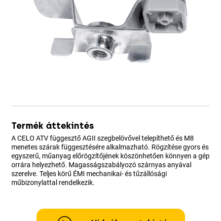
Termék áttekintés
A CELO ATV függesztő AGII szegbelövővel telepíthető és M8
menetes szárak függesztésére alkalmazható. Rögzítése gyors és
egyszerű, műanyag előrögzítőjének köszönhetően könnyen a gép
orrára helyezhető. Magasságszabályozó szárnyas anyával
szerelve. Teljes körű ÉMI mechanikai- és tűzállósági
műbizonylattal rendelkezik.