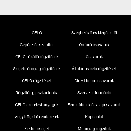
CELO
Szegbelövő és kiegészítői
Gépész és szaniter
Önfúró csavarok
CELO tűzálló rögzítések
Csavarok
Szigetelőanyag rögzítések
Általános célú rögzítések
CELO rögzítések
Direkt beton csavarok
Rögzítés gipszkartonba
Szerviz Információ
CELO szerelési anyagok
Fém dűbelek és alapcsavarok
Vegyi rögzítő rendszerek
Kapcsolat
Elérhetőségek
Műanyag rögzítők