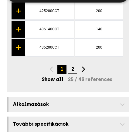
425200CCT
200
436140CCT
140
436200CCT
200
A
t
1
2
Show all
25
/
43 references
Alkalmazások
További specifikációk