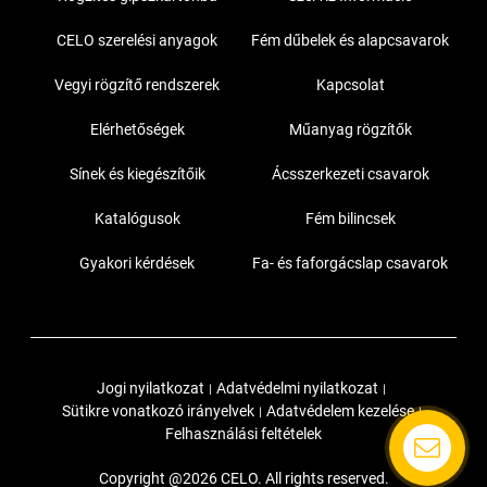
CELO szerelési anyagok
Fém dűbelek és alapcsavarok
Vegyi rögzítő rendszerek
Kapcsolat
Elérhetőségek
Műanyag rögzítők
Sínek és kiegészítőik
Ácsszerkezeti csavarok
Katalógusok
Fém bilincsek
Gyakori kérdések
Fa- és faforgácslap csavarok
Jogi nyilatkozat
Adatvédelmi nyilatkozat
|
|
Sütikre vonatkozó irányelvek
Adatvédelem kezelése
|
|
Felhasználási feltételek
Copyright @2026 CELO. All rights reserved.