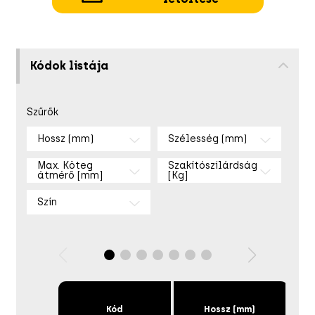
Kódok listája
Szűrők
Hossz (mm)
Szélesség (mm)
Max. Köteg
Szakítószilárdság
átmérő [mm]
[Kg]
Szín
Kód
Hossz (mm)
S