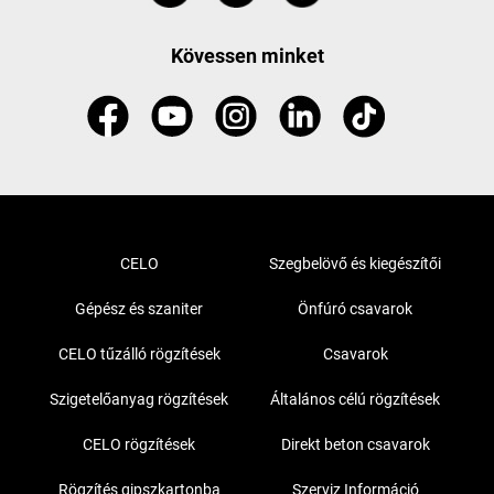
Kövessen minket
CELO
Szegbelövő és kiegészítői
Gépész és szaniter
Önfúró csavarok
CELO tűzálló rögzítések
Csavarok
Szigetelőanyag rögzítések
Általános célú rögzítések
CELO rögzítések
Direkt beton csavarok
Rögzítés gipszkartonba
Szerviz Információ