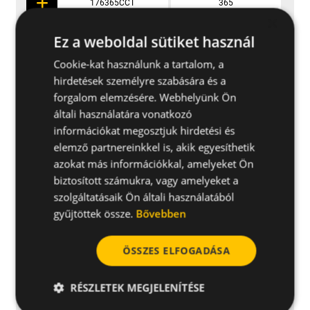
176365CCT
365
×
Ez a weboldal sütiket használ
176450CCT
450
Cookie-kat használunk a tartalom, a
hirdetések személyre szabására és a
188760CCT
760
forgalom elemzésére. Webhelyünk Ön
általi használatára vonatkozó
190810CCT
810
információkat megosztjuk hirdetési és
elemző partnereinkkel is, akik egyesíthetik
azokat más információkkal, amelyeket Ön
1126530CCT
530
biztosított számukra, vagy amelyeket a
szolgáltatásaik Ön általi használatából
11261030CCT
1030
gyűjtöttek össze.
Bővebben
ÖSSZES ELFOGADÁSA
425100CCT
100
RÉSZLETEK MEGJELENÍTÉSE
425150CCT
150