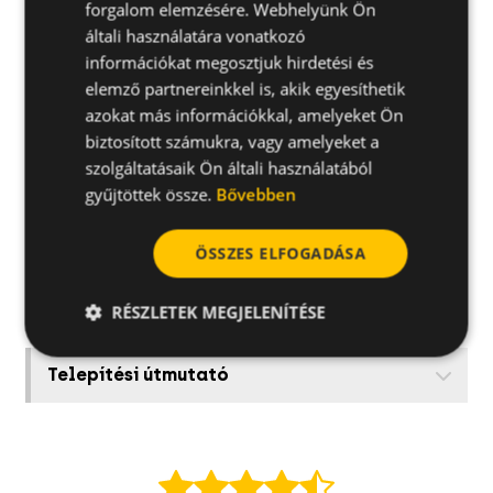
forgalom elemzésére. Webhelyünk Ön
általi használatára vonatkozó
információkat megosztjuk hirdetési és
elemző partnereinkkel is, akik egyesíthetik
Alkalmazások
azokat más információkkal, amelyeket Ön
biztosított számukra, vagy amelyeket a
További specifikációk
szolgáltatásaik Ön általi használatából
gyűjtöttek össze.
Bővebben
Alapanyagok
ÖSSZES ELFOGADÁSA
Kapcsolódó termékek
RÉSZLETEK MEGJELENÍTÉSE
Telepítési útmutató