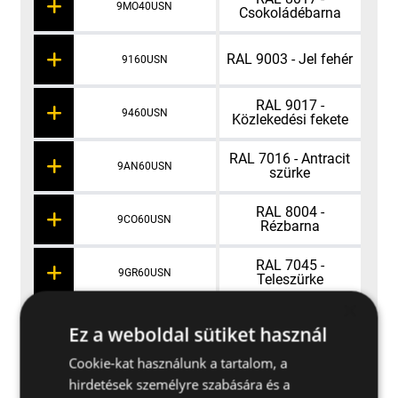
9MO40USN
Csokoládébarna
RAL 9003 - Jel fehér
9160USN
RAL 9017 -
9460USN
Közlekedési fekete
RAL 7016 - Antracit
9AN60USN
szürke
RAL 8004 -
9CO60USN
Rézbarna
RAL 7045 -
9GR60USN
Teleszürke
×
RAL 8014 - Szépia
9M60USN
Ez a weboldal sütiket használ
barna
Cookie-kat használunk a tartalom, a
RAL 8017 -
9MO60USN
hirdetések személyre szabására és a
Csokoládébarna