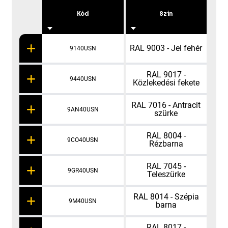
Kód
Szín
Fu
RAL 9003 - Jel fehér
9140USN
RAL 9017 -
9440USN
Közlekedési fekete
RAL 7016 - Antracit
9AN40USN
szürke
RAL 8004 -
9CO40USN
Rézbarna
RAL 7045 -
9GR40USN
Teleszürke
RAL 8014 - Szépia
9M40USN
barna
RAL 8017 -