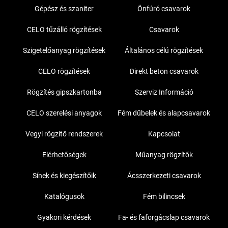
Gépész és szaniter
Önfúró csavarok
CELO tűzálló rögzítések
Csavarok
Szigetelőanyag rögzítések
Általános célú rögzítések
CELO rögzítések
Direkt beton csavarok
Rögzítés gipszkartonba
Szerviz Információ
CELO szerelési anyagok
Fém dűbelek és alapcsavarok
Vegyi rögzítő rendszerek
Kapcsolat
Elérhetőségek
Műanyag rögzítők
Sínek és kiegészítőik
Ácsszerkezeti csavarok
Katalógusok
Fém bilincsek
Gyakori kérdések
Fa- és faforgácslap csavarok