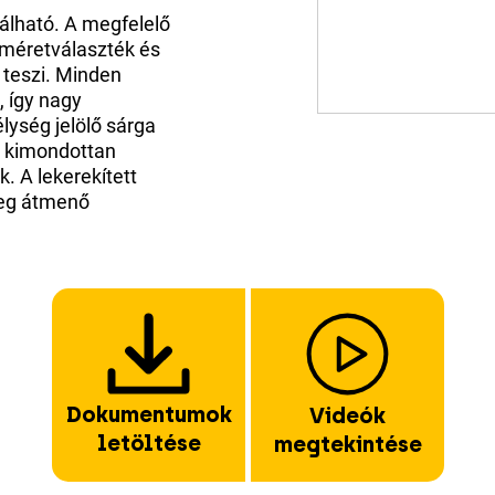
álható. A megfelelő
 méretválaszték és
é teszi. Minden
 így nagy
lység jelölő sárga
tt kimondottan
. A lekerekített
leg átmenő
Dokumentumok
Videók
letöltése
megtekintése