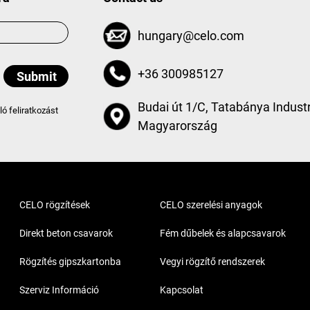
hungary@celo.com
+36 300985127
Budai út 1/C, Tatabánya Industr
aló feliratkozást
Magyarország
CELO rögzítések
CELO szerelési anyagok
Direkt beton csavarok
Fém dűbelek és alapcsavarok
Rögzítés gipszkartonba
Vegyi rögzítő rendszerek
Szerviz Információ
Kapcsolat