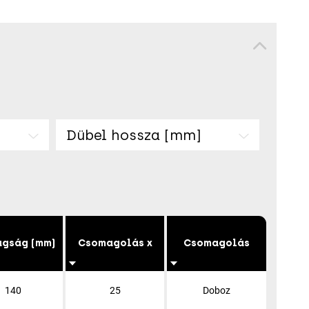
Dübel hossza [mm]
agság (mm)
Csomagolás x
Csomagolás
140
25
Doboz