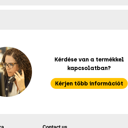
Kérdése van a termékkel
kapcsolatban?
Kérjen több információt
ra
Contact us