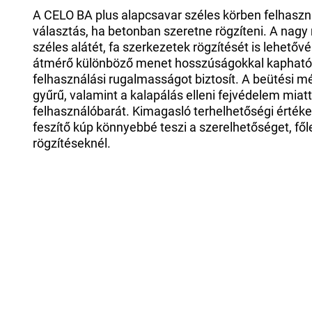
A CELO BA plus alapcsavar széles körben felhaszn
választás, ha betonban szeretne rögzíteni. A nagy
széles alátét, fa szerkezetek rögzítését is lehetőv
átmérő különböző menet hosszúságokkal kapható,
felhasználási rugalmasságot biztosít. A beütési mé
gyűrű, valamint a kalapálás elleni fejvédelem mia
felhasználóbarát. Kimagasló terhelhetőségi értékek
feszítő kúp könnyebbé teszi a szerelhetőséget, fő
rögzítéseknél.