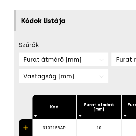
Kódok listája
Szűrők
Furat átmérő (mm)
Furat
Vastagság (mm)
Furat átmérő
Fur
Kód
(mm)
910215BAP
10