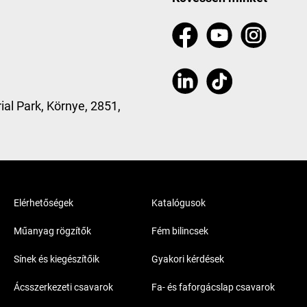
ial Park, Környe, 2851,
Elérhetőségek
Katalógusok
Műanyag rögzítők
Fém bilincsek
Sínek és kiegészítőik
Gyakori kérdések
Ácsszerkezeti csavarok
Fa- és faforgácslap csavarok