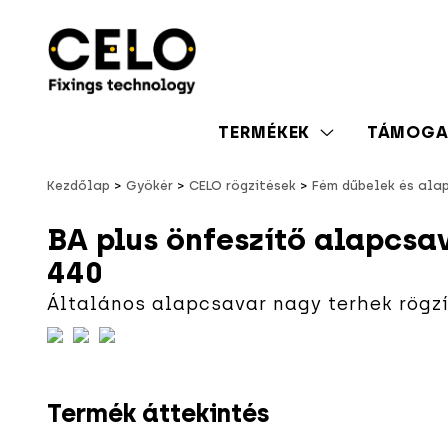
TERMÉKEK
TÁMOGA
Kezdőlap
Gyökér
CELO rögzítések
Fém dűbelek és ala
BA plus önfeszítő alapcsa
440
Általános alapcsavar nagy terhek rögz
Termék áttekintés