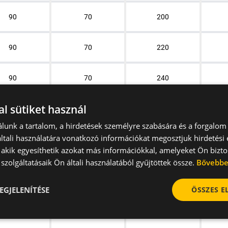
90
70
200
90
70
220
90
70
240
l sütiket használ
90
70
260
lunk a tartalom, a hirdetések személyre szabására és a forgalom
tali használatára vonatkozó információkat megosztjuk hirdetési
90
70
300
, akik egyesíthetik azokat más információkkal, amelyeket Ön bizto
szolgáltatásaik Ön általi használatából gyűjtöttek össze.
Bővebb
90
70
320
EGJELENÍTÉSE
ÖSSZES 
110
85
220