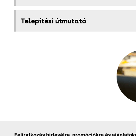
Telepítési útmutató
Feliratkozás hírlevélre, promóciókra és ajánlatok