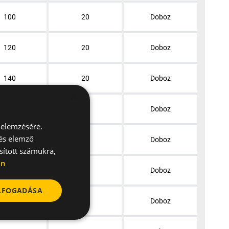
100
20
Doboz
120
20
Doboz
140
20
Doboz
×
160
20
Doboz
 elemzésére.
 és elemző
200
15
Doboz
sított számukra,
en
220
15
Doboz
ELFOGADÁSA
100
10
Doboz