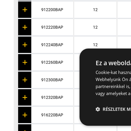
912200BAP
12
912220BAP
12
912240BAP
12
Ez a webolda
912260BAP
12
Cookie-kat haszná
Webhelyünk Ön ál
912300BAP
12
partnereinkkel is
vagy amelyeket a 
912320BAP
12
RÉSZLETEK M
916220BAP
16