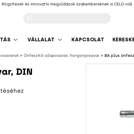
Rögzítések és innovatív megoldások szakembereknek a CELO-nál
F
TÁS
VÁLLALAT
KAPCSOLAT
KERESK
pcsavarok
Önfeszítő alapcsavar, horgonycsavar
BA plus önfesz
var, DIN
ítéséhez