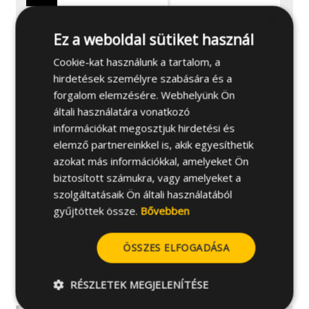
×
9MO80IPS
3.5
C
Ez a weboldal sütiket használ
Cookie-kat használunk a tartalom, a
hirdetések személyre szabására és a
forgalom elemzésére. Webhelyünk Ön
Alkalmazások
általi használatára vonatkozó
információkat megosztjuk hirdetési és
További specifikációk
elemző partnereinkkel is, akik egyesíthetik
azokat más információkkal, amelyeket Ön
biztosított számukra, vagy amelyeket a
Alapanyagok
szolgáltatásaik Ön általi használatából
gyűjtöttek össze.
Bővebben
Kapcsolódó termékek
ÖSSZES ELFOGADÁSA
Telepítési útmutató
RÉSZLETEK MEGJELENÍTÉSE