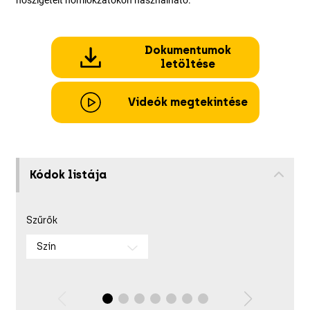
hőszigetelt homlokzatokon használható.
Dokumentumok
letöltése
Videók megtekintése
Kódok listája
Szűrők
Szín