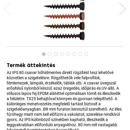
Termék áttekintés
Az IPS 80 csavar hőhídmentes direkt rögzítést tesz lehetővé
közvetlen a szigetelésre. Rögzíthetők vele falprofilok,
fémlemezek, lámpák, érzékelők, táblák stb. A csavar üvegszál
erősítésű nylonból készül, azaz öregedés, időjárás és UV-álló. A
stílusos lapos fej EPDM alátéttel optimálisan tömít és illeszkedik
a felületre. TX25 behajtóval könnyen és gyorsan telepíthető. A
különleges menetvezetés megfelelő tartást biztosít a
szigetelőanyagban. Ø8 mm furaton keresztül szerelhető. Az éles
fúróhegy miatt nem kell előfúrni a vakolatot, szerelése rendkívül
gyors. Az IPS különböző színekben kapható, illeszkedik a
leggyakrabban előforduló anyagokhoz. 80 mm-nél vastagabb