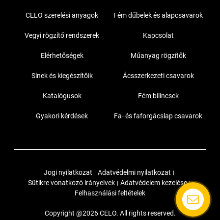
CELO szerelési anyagok
Fém dűbelek és alapcsavarok
Vegyi rögzítő rendszerek
Kapcsolat
Elérhetőségek
Műanyag rögzítők
Sínek és kiegészítőik
Ácsszerkezeti csavarok
Katalógusok
Fém bilincsek
Gyakori kérdések
Fa- és faforgácslap csavarok
Jogi nyilatkozat
Adatvédelmi nyilatkozat
|
|
Sütikre vonatkozó irányelvek
Adatvédelem kezelése
|
|
Felhasználási feltételek
Copyright @2026 CELO. All rights reserved.