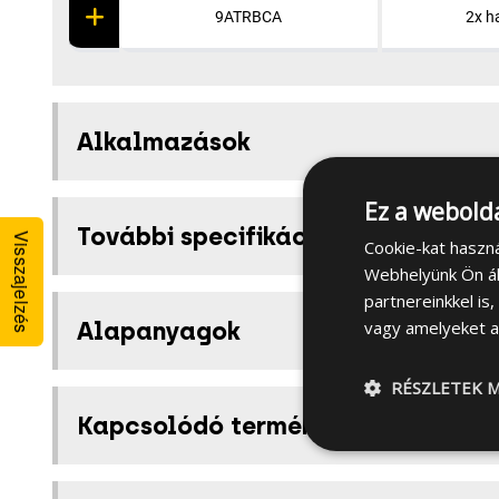
9ATRBCA
2x h
Alkalmazások
Ez a webolda
További specifikációk
Visszajelzés
Cookie-kat haszn
Webhelyünk Ön ál
partnereinkkel is
Alapanyagok
vagy amelyeket a 
RÉSZLETEK M
Kapcsolódó termékek