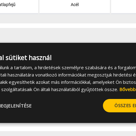
atlapfejű
Acél
l sütiket használ
álunk a tartalom, a hirdetések személyre szabására és a forgalo
tali használatára vonatkozó információkat megosztjuk hirdetési 
, akik egyesíthetik azokat más információkkal, amelyeket Ön bizto
szolgáltatásaik Ön általi használatából gyűjtöttek össze.
Bővebb
EGJELENÍTÉSE
ÖSSZES 