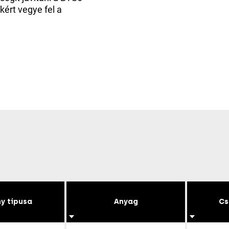
kért vegye fel a
y típusa
Anyag
Cs