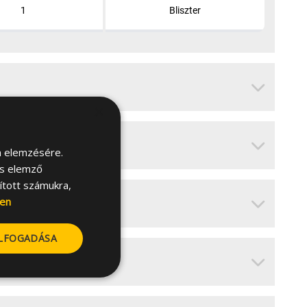
1
Bliszter
×
m elemzésére.
és elemző
sított számukra,
en
ELFOGADÁSA