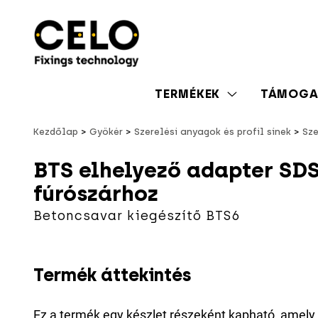
TERMÉKEK
TÁMOGA
Kezdőlap
Gyökér
Szerelési anyagok és profil sínek
Sze
BTS elhelyező adapter SDS
fúrószárhoz
Betoncsavar kiegészítő BTS6
Termék áttekintés
Ez a termék egy készlet részeként kapható, amely 