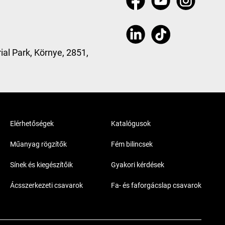
ial Park, Környe, 2851,
Elérhetőségek
Katalógusok
Műanyag rögzítők
Fém bilincsek
Sínek és kiegészítőik
Gyakori kérdések
Ácsszerkezeti csavarok
Fa- és faforgácslap csavarok