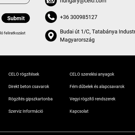
hungary@celo.com
+36 300985127
Budai út 1/C, Tatabánya Industr
aló feliratkozást
Magyarország
CELO rögzítések
CELO szerelési anyagok
Direkt beton csavarok
Fém dűbelek és alapcsavarok
Rögzítés gipszkartonba
Vegyi rögzítő rendszerek
Szerviz Információ
Kapcsolat