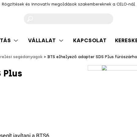
Rögzítések és innovatív megoldások szakembereknek a CELO-nál
F
TÁS
VÁLLALAT
KAPCSOLAT
KERESK
relési segédanyagok
BTS elhelyező adapter SDS Plus fúrószárh
 Plus
segít javítani a BTS6