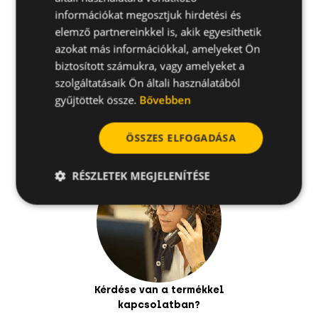
Alapanyagok
információkat megosztjuk hirdetési és
elemző partnereinkkel is, akik egyesíthetik
azokat más információkkal, amelyeket Ön
Kapcsolódó termékek
biztosított számukra, vagy amelyeket a
szolgáltatásaik Ön általi használatából
Telepítési útmutató
gyűjtöttek össze.
Bővebben
ÖSSZES ELFOGADÁSA
RÉSZLETEK MEGJELENÍTÉSE
Kérdése van a termékkel
kapcsolatban?