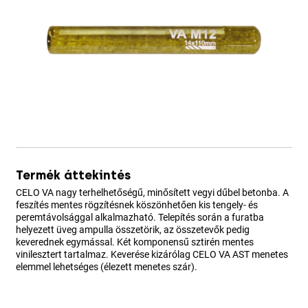
Termék áttekintés
CELO VA nagy terhelhetőségű, minősített vegyi dűbel betonba. A
feszítés mentes rögzítésnek köszönhetően kis tengely- és
peremtávolsággal alkalmazható. Telepítés során a furatba
helyezett üveg ampulla összetörik, az összetevők pedig
keverednek egymással. Két komponensű sztirén mentes
vinilesztert tartalmaz. Keverése kizárólag CELO VA AST menetes
elemmel lehetséges (élezett menetes szár).