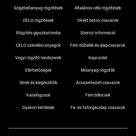
Szigetelőanyag rögzítések
Általános célú rögzítések
CELO rögzítések
Direkt beton csavarok
Rögzítés gipszkartonba
Szerviz Információ
CELO szerelési anyagok
Fém dűbelek és alapcsavarok
Vegyi rögzítő rendszerek
Kapcsolat
Elérhetőségek
Műanyag rögzítők
Sínek és kiegészítőik
Ácsszerkezeti csavarok
Katalógusok
Fém bilincsek
Gyakori kérdések
Fa- és faforgácslap csavarok