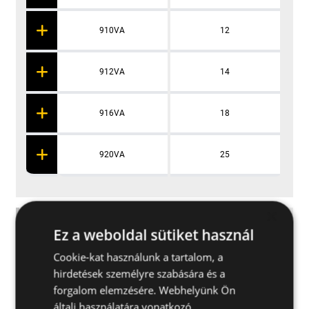
910VA
12
912VA
14
916VA
18
920VA
25
×
Alkalmazások
Ez a weboldal sütiket használ
Cookie-kat használunk a tartalom, a
További specifikációk
hirdetések személyre szabására és a
forgalom elemzésére. Webhelyünk Ön
általi használatára vonatkozó