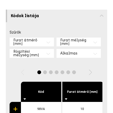
Kódok listája
Szűrők
Furat átmérő
Furat mélység
(mm)
(mm)
Rögzítési
Alkalmas
mélység (mm)
Kód
Furat átmérő (mm)
Fur
98VA
10