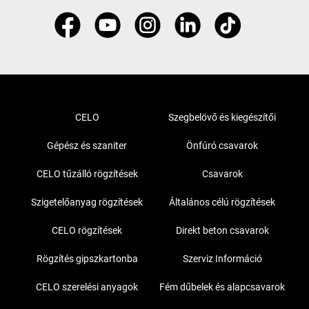
CELO
Szegbelövő és kiegészítői
Gépész és szaniter
Önfúró csavarok
CELO tűzálló rögzítések
Csavarok
Szigetelőanyag rögzítések
Általános célú rögzítések
CELO rögzítések
Direkt beton csavarok
Rögzítés gipszkartonba
Szerviz Információ
CELO szerelési anyagok
Fém dűbelek és alapcsavarok