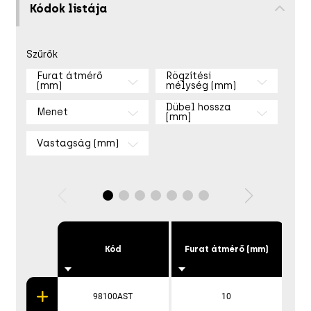
Kódok listája
Szűrők
Furat átmérő
Rögzítési
(mm)
mélység (mm)
Dübel hossza
Menet
[mm]
Vastagság (mm)
Kód
Furat átmérő (mm)
m
98100AST
10