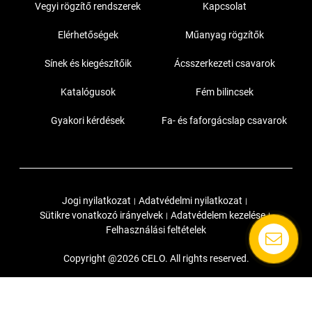
Vegyi rögzítő rendszerek
Kapcsolat
Elérhetőségek
Műanyag rögzítők
Sínek és kiegészítőik
Ácsszerkezeti csavarok
Katalógusok
Fém bilincsek
Gyakori kérdések
Fa- és faforgácslap csavarok
Jogi nyilatkozat
Adatvédelmi nyilatkozat
|
|
Sütikre vonatkozó irányelvek
Adatvédelem kezelése
|
|
Felhasználási feltételek
Copyright @2026 CELO. All rights reserved.