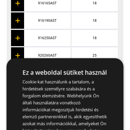
916165AST
18
916190AST
18
916250AST
18
920260AST
25
×
Ez a weboldal sütiket használ
924300AST
28
Cookie-kat használunk a tartalom, a
hirdetések személyre szabására és a
9X8100AST
10
forgalom elemzésére. Webhelyünk Ön
általi használatára vonatkozó
9X10130AST
12
információkat megosztjuk hirdetési és
elemző partnereinkkel is, akik egyesíthetik
azokat más információkkal, amelyeket Ön
9X12160AST
14