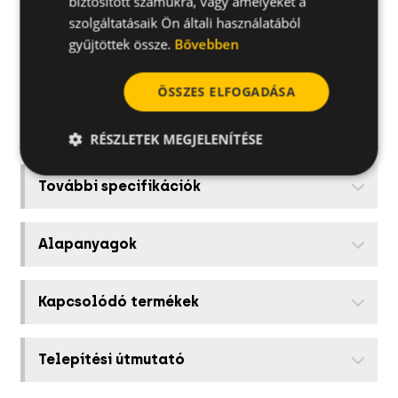
biztosított számukra, vagy amelyeket a
szolgáltatásaik Ön általi használatából
9X16190AST
18
gyűjtöttek össze.
Bővebben
ÖSSZES ELFOGADÁSA
Alkalmazások
RÉSZLETEK MEGJELENÍTÉSE
További specifikációk
Alapanyagok
Kapcsolódó termékek
Telepítési útmutató