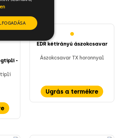
en
ELFOGADÁSA
EDR kétirányú ászokcsavar
Ászokcsavar TX horonnyal
tipli -
tipli
Ugrás a termékre
re