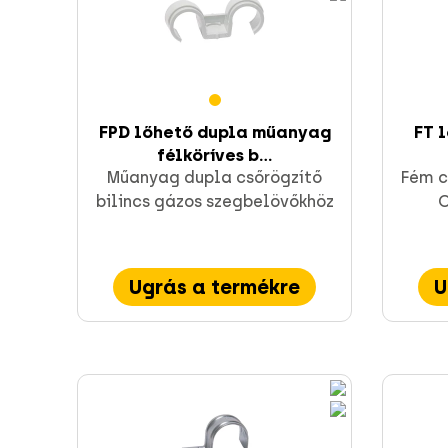
FPD lőhető dupla műanyag
FT 
félköríves b...
Műanyag dupla csőrögzítő
Fém c
bilincs gázos szegbelövőkhöz
O
Ugrás a termékre
U