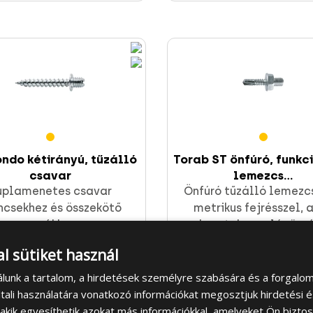
ondo kétirányú, tűzálló
Torab ST önfúró, funkc
csavar
lemezcs...
uplamenetes csavar
Önfúró tűzálló lemezc
incsekhez és összekötő
metrikus fejrésszel, 
anyákhoz
szerkezetekre való rögz
l sütiket használ
grás a termékre
Ugrás a termék
álunk a tartalom, a hirdetések személyre szabására és a forgalo
tali használatára vonatkozó információkat megosztjuk hirdetési 
, akik egyesíthetik azokat más információkkal, amelyeket Ön bizto