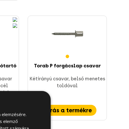
iótartó
Torab P forgácslap csavar
savar
Kétirányú csavar, belső menetes
acél
toldóval
ítéshez
×
re
Ugrás a termékre
m elemzésére.
és elemző
sított számukra,