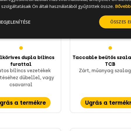
szolgáltatásaik Ön általi használatából gyűjtöttek össze.
Bővebb
EGJELENÍTÉSE
ÖSSZES 
lköríves dupla bilincs
Taccable beütős szalag
furattal
TCB
atos bilincs vezetékek
Zárt, műanyag szalag
ítéséhez dűbellel, vagy
csavarral
grás a termékre
Ugrás a termék