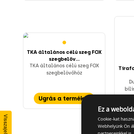
TKA általános célú szeg FOX
szegbelöv...
TKA általános célú szeg FOX
Tiraf
szegbelövőhöz
D
bil
Ugrás a termékre
Ez a webolda
U
Visszajelzés
Cookie-kat haszn
Webhelyünk Ön ál
partnereinkkel is