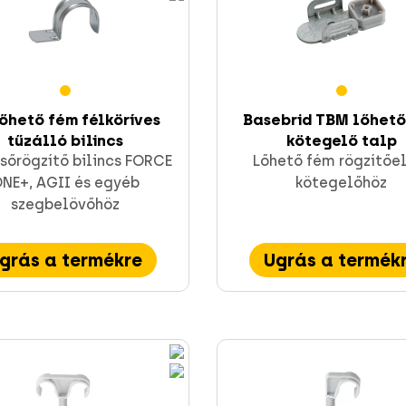
lőhető fém félköríves
Basebrid TBM lőhető
tűzálló bilincs
kötegelő talp
sőrögzítő bilincs FORCE
Lőhető fém rögzítőe
NE+, AGII és egyéb
kötegelőhöz
szegbelövőhöz
grás a termékre
Ugrás a termék