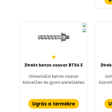
Direkt beton csavar BTS6 E
Direk
Univerzális beton csavar
Uni
közvetlen és gyors szereléshez
közvet
Ugrás a termékre
U