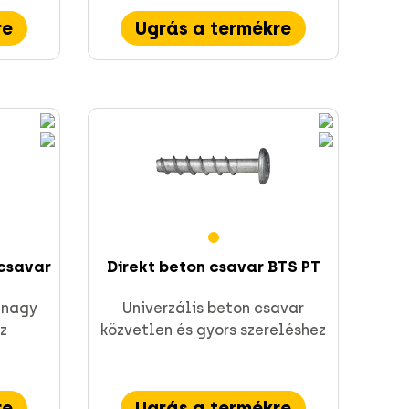
re
Ugrás a termékre
pcsavar
Direkt beton csavar BTS PT
 nagy
Univerzális beton csavar
z
közvetlen és gyors szereléshez
re
Ugrás a termékre