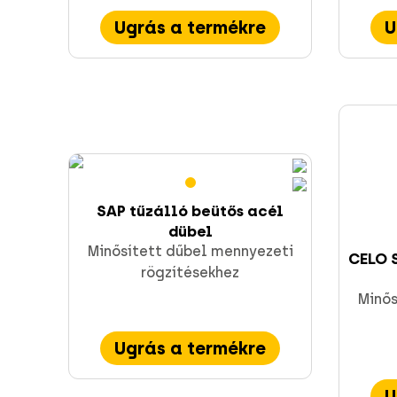
Ugrás a termékre
U
Szerelési anyagok és profil sínek
Direkt rögzítés
SAP tűzálló beütős acél
dübel
Minősített dűbel mennyezeti
CELO 
rögzítésekhez
Minős
Ugrás a termékre
U