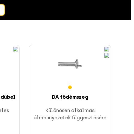
 dűbel
DA födémszeg
eles
Különösen alkalmas
álmennyezetek függesztésére