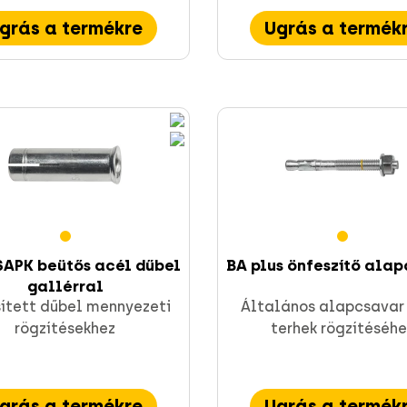
grás a termékre
Ugrás a termék
SAPK beütős acél dűbel
BA plus önfeszítő ala
gallérral
ített dűbel mennyezeti
Általános alapcsavar
rögzítésekhez
terhek rögzítéséhe
grás a termékre
Ugrás a termék