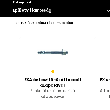
Kategóriák
Épületvillamosság
1 - 105 /105 számú tétel mutatása
Csavarok
EKA önfeszítő tűzálló acél
FX u
alapcsavar
CELO rögzítések
Funkciótartó önfeszítő
A le
alapcsavar