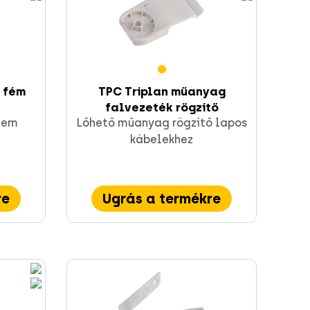
 fém
TPC Triplan műanyag
falvezeték rögzítő
lem
Lőhető műanyag rögzítő lapos
kábelekhez
re
Ugrás a termékre