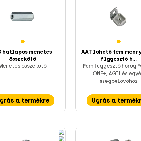
 hatlapos menetes
AAT lőhető fém menny
összekötő
függesztő h...
Menetes összekötő
Fém függesztő horog 
ONE+, AGII és egy
szegbelövőhöz
grás a termékre
Ugrás a termék