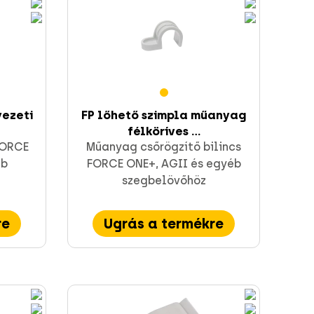
ezeti
FP lőhető szimpla műanyag
félköríves ...
FORCE
Műanyag csőrögzítő bilincs
éb
FORCE ONE+, AGII és egyéb
szegbelövőhöz
re
Ugrás a termékre