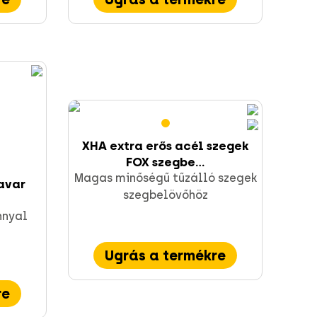
XHA extra erős acél szegek
FOX szegbe...
Magas minőségű tűzálló szegek
avar
szegbelövőhöz
nnyal
Ugrás a termékre
re