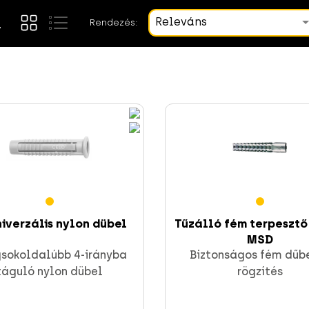
Releváns
Rendezés:
niverzális nylon dübel
Tűzálló fém terpesztő
MSD
gsokoldalúbb 4-irányba
Biztonságos fém dűb
táguló nylon dübel
rögzítés