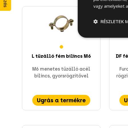
vagy amelyeket a 
RÉSZLETEK M
L tűzálló fém bilincs M6
DF fé
M6 menetes tűzálló acél
Fur
bilincs, gyorsrögzítővel
rögz
Ugrás a termékre
U