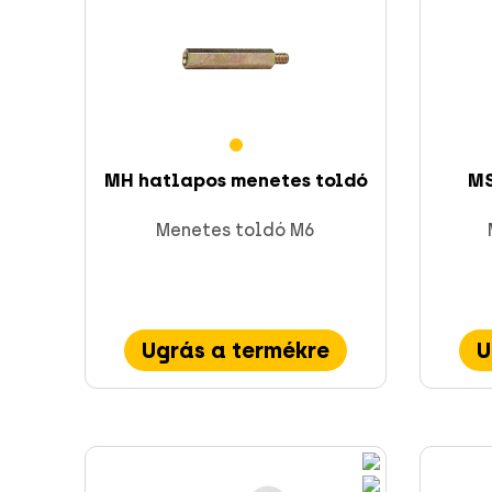
MH hatlapos menetes toldó
MS
Menetes toldó M6
Ugrás a termékre
U