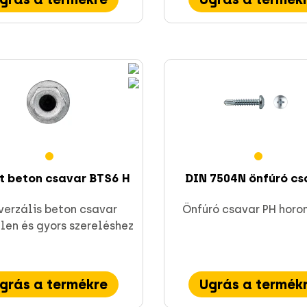
t beton csavar BTS6 H
DIN 7504N önfúró cs
verzális beton csavar
Önfúró csavar PH horo
len és gyors szereléshez
grás a termékre
Ugrás a termék