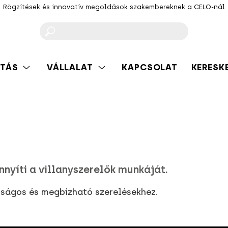
Rögzítések és innovatív megoldások szakembereknek a CELO-nál
F
TÁS
VÁLLALAT
KAPCSOLAT
KERESK
nyíti a villanyszerelők munkáját.
nságos és megbízható szerelésekhez.